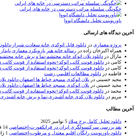
چگونگی سلسله مراتب دسترسی در خانه های ایرانی
پاورپوینت تحلیل دانشگاه ایووا
آخرین دیدگاه های ارسالی
پروژه معماری
در
دانلود فایل اتوکدی خانه سعادت شیراز-دانلو
همراه اکبرخان زاده
در
رساله خانه هنر بارویکرد معماری پایدار
مارال
در
دانلود پلان اتوکد خانه محتشم-نما و برش خانه محتشم
کامی
در
دانلود فونت کاتب اتوکد+نحوه استفاده از فونت کاتب در
کامی
در
دانلود فونت کاتب اتوکد+نحوه استفاده از فونت کاتب در
فاطمه
در
دانلود مطالعات اقليمي رشت
مجید حسینی
در
پلان اتوکدی مسجد خیاط ها اصفهان-دانلود پل
مجید حسینی
در
پلان اتوکدی مسجد خیاط ها اصفهان-دانلود پل
محمد
در
دانلود فونت کاتب اتوکد+نحوه استفاده از فونت کاتب د
مریم
در
دانلود پلان کدی خانه اشیدری-نما و برش خانه اشیدری
آخرین مطالب
دانلود تحلیل کامل برج میلاد
5 نوامبر 2025
نقد بررسی سرکنسولگری ایران در فرانکفورت-اختصاصی
14 فوریه 2020
دانلود پاورپوینت رایگان اقلیم معتدل و مرطوب-اختصاصی
1 ژانویه 2020