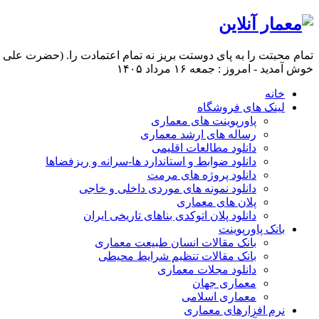
تمام محبتت را به پای دوستت بریز نه تمام اعتمادت را. (حضرت علی ع
خوش آمدید - امروز : جمعه ۱۶ مرداد ۱۴۰۵
خانه
لینک های فروشگاه
پاورپوینت های معماری
رساله های ارشد معماری
دانلود مطالعات اقلیمی
دانلود ضوابط و استاندارد ها-سرانه و ریزفضاها
دانلود پروژه های مرمت
دانلود نمونه های موردی داخلی و خاجی
پلان های معماری
دانلود پلان اتوکدی بناهای تاریخی ایران
بانک پاورپوینت
بانک مقالات انسان طبیعت معماری
بانک مقالات تنظیم شرایط محیطی
دانلود مجلات معماری
معماری جهان
معماری اسلامی
نرم افزارهای معماری