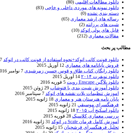
دانلود مطالعات اقلیمی
(80)
دانلود نمونه های موردی داخلی و خاجی
(83)
دسته بندی نشده
(0)
رساله های ارشد معماری
(65)
شیت های پرزانته
(2)
فایل های پولی اتوکد
(10)
مقالات معماری
(212)
مطالب پر بحث
دانلود فونت کاتب اتوکد+نحوه استفاده از فونت کاتب در اتوکد
7 آگوست 017
فروش پایانامه های معماری
12 آوریل 2015
دانلود رایگان کتاب طاق و قوس حسین زمرشیدی
7 نوامبر 2016
دانلود نویفرت ۲۰۱۴
14 آوریل 2015
دانلود پلاگین Enscape رویت
5 فوریه 2016
دانلود آموزش شیت بندی با فتوشاپ
29 ژوئن 2015
اموزش تنظیمات پلات نقشه های اتوکد
7 سپتامبر 2016
پایان نامه هنرستان هنر و معماري
18 ژانویه 2015
فرهنگسراي موسيقي
21 ژانویه 2015
دانلود اسکیچ آپ ۲۰۱۵
18 ژانویه 2015
بررسی معماری کلاسیک
28 فوریه 2015
آموزش کامل فرمان Scale در اتوکد
31 ژانویه 2016
تحلیل فرهنگسرای فرشچیان
15 ژانویه 2015
مشکل بهم ریختگی فونت در اتوکد
20 ژانویه 2016