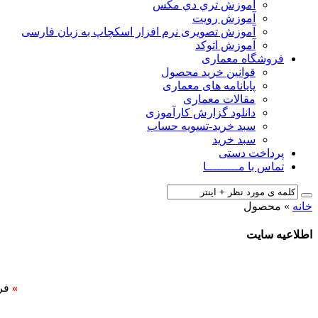
آﻣﻮزش ﺗﺮي دي ﻣﮑﺲ
آموزش رویت
آموزش تصویری نرم افزار اسکچاپ به زبان فارسی
آموزش اتوکد
فروشگاه معماری
قوانین خرید محصول
پایانامه های معماری
مقالات معماری
دانلود گزارش کارآموزی
سبد خرید-تسویه حساب
سبد خرید
پرداخت دستی
تماس با مـــــــــا
خانه
»
محصول
اطلاعیه سایت
»
فر