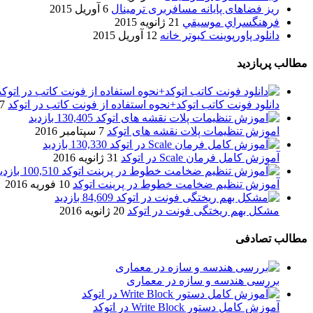
ریز فضاهای پایانه مسافربری ترمینال
6 آوریل 2015
فرهنگسراي موسيقي
21 ژانویه 2015
دانلود پاورپوینت کبوتر خانه
12 آوریل 2015
مطالب پربازدید
دانلود فونت کاتب اتوکد+نحوه استفاده از فونت کاتب در اتوکد
7 آگوست 017
130,405 بازدید
اموزش تنظیمات پلات نقشه های اتوکد
7 سپتامبر 2016
130,330 بازدید
آموزش کامل فرمان Scale در اتوکد
31 ژانویه 2016
100,510 بازدید
آموزش تنظیم ضخامت خطوط در پرینت اتوکد
10 فوریه 2016
84,609 بازدید
مشکل بهم ریختگی فونت در اتوکد
20 ژانویه 2016
مطالب تصادفی
بررسی هندسه و سازه در معماری
آموزش کامل دستور Write Block در اتوکد