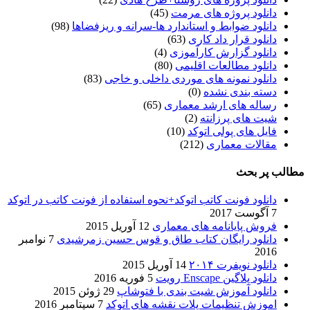
دانلود پروژه های مرمت
(45)
دانلود ضوابط و استاندارد ها-سرانه و ریزفضاها
(98)
دانلود قرار داد کاری
(63)
دانلود گزارش کارآموزی
(4)
دانلود مطالعات اقلیمی
(80)
دانلود نمونه های موردی داخلی و خاجی
(83)
دسته بندی نشده
(0)
رساله های ارشد معماری
(65)
شیت های پرزانته
(2)
فایل های پولی اتوکد
(10)
مقالات معماری
(212)
مطالب پر بحث
دانلود فونت کاتب اتوکد+نحوه استفاده از فونت کاتب در اتوکد
7 آگوست 2017
فروش پایانامه های معماری
12 آوریل 2015
دانلود رایگان کتاب طاق و قوس حسین زمرشیدی
7 نوامبر
2016
دانلود نویفرت ۲۰۱۴
14 آوریل 2015
دانلود پلاگین Enscape رویت
5 فوریه 2016
دانلود آموزش شیت بندی با فتوشاپ
29 ژوئن 2015
اموزش تنظیمات پلات نقشه های اتوکد
7 سپتامبر 2016