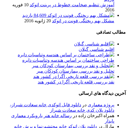
آموزش تنظیم ضخامت خطوط در پرینت اتوکد
10 فوریه
2016
84,609 بازدید
مشکل بهم ریختگی فونت در اتوکد
20 ژانویه 2016
مطالب تصادفی
اقلیم شناسی گیلان
طراحی ساختمان بر اساس هندسه وتناسبات دایره
تحلیل و نقد بررسی بیمارستان کودکان میر
نقد بررسی قلعه تاریخی آگرا در کشور هند
آخرین دیدگاه های ارسالی
پروژه معماری
در
دانلود فایل اتوکدی خانه سعادت شیراز-
دانلود پلان کدی خانه سعادت شیراز
همراه اکبرخان زاده
در
رساله خانه هنر بارویکرد معماری
پایدار
مارال
در
دانلود پلان اتوکد خانه محتشم-نما و برش خانه