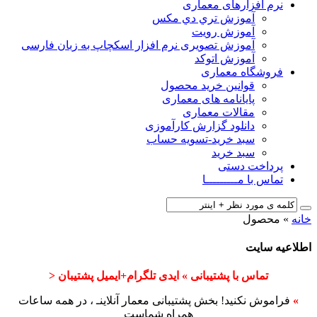
نرم افزارهای معماری
آﻣﻮزش ﺗﺮي دي ﻣﮑﺲ
آموزش رویت
آموزش تصویری نرم افزار اسکچاپ به زبان فارسی
آموزش اتوکد
فروشگاه معماری
قوانین خرید محصول
پایانامه های معماری
مقالات معماری
دانلود گزارش کارآموزی
سبد خرید-تسویه حساب
سبد خرید
پرداخت دستی
تماس با مـــــــــا
خانه
»
محصول
اطلاعیه سایت
تماس با پشتیبانی » ایدی تلگرام+ایمیل پشتیبان <
»
فراموش نکنید! بخش پشتیبانی معمار آنلاینـ ، در همه ساعات
همراه شماست