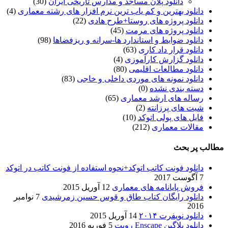
دانلود پلان مساجد و مدارس تاریخی ایران
(30)
دانلود بهترین و کم یاب ترین نرم افزار های رشته معماری
(4)
دانلود پروژه های روستا+طرح هادی
(22)
دانلود پروژه های مرمت
(45)
دانلود ضوابط و استاندارد ها-سرانه و ریزفضاها
(98)
دانلود قرار داد کاری
(63)
دانلود گزارش کارآموزی
(4)
دانلود مطالعات اقلیمی
(80)
دانلود نمونه های موردی داخلی و خاجی
(83)
دسته بندی نشده
(0)
رساله های ارشد معماری
(65)
شیت های پرزانته
(2)
فایل های پولی اتوکد
(10)
مقالات معماری
(212)
مطالب پر بحث
دانلود فونت کاتب اتوکد+نحوه استفاده از فونت کاتب در اتوکد
7 آگوست 2017
فروش پایانامه های معماری
12 آوریل 2015
دانلود رایگان کتاب طاق و قوس حسین زمرشیدی
7 نوامبر
2016
دانلود نویفرت ۲۰۱۴
14 آوریل 2015
دانلود پلاگین Enscape رویت
5 فوریه 2016