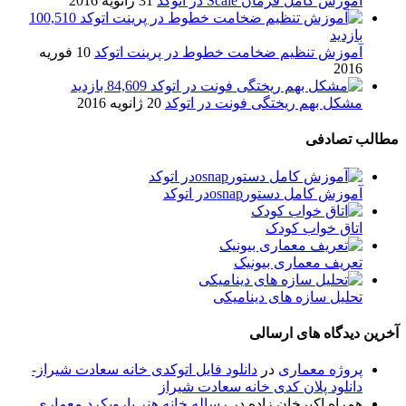
آموزش کامل فرمان Scale در اتوکد
31 ژانویه 2016
100,510
بازدید
آموزش تنظیم ضخامت خطوط در پرینت اتوکد
10 فوریه
2016
84,609 بازدید
مشکل بهم ریختگی فونت در اتوکد
20 ژانویه 2016
مطالب تصادفی
آموزش کامل دستورosnapدر اتوکد
اتاق خواب کودک
تعریف معماری بیونیک
تحلیل سازه های ديناميکی
آخرین دیدگاه های ارسالی
پروژه معماری
در
دانلود فایل اتوکدی خانه سعادت شیراز-
دانلود پلان کدی خانه سعادت شیراز
همراه اکبرخان زاده
در
رساله خانه هنر بارویکرد معماری