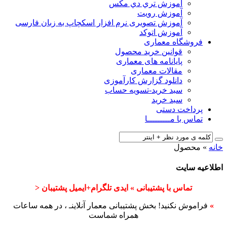
آﻣﻮزش ﺗﺮي دي ﻣﮑﺲ
آموزش رویت
آموزش تصویری نرم افزار اسکچاپ به زبان فارسی
آموزش اتوکد
فروشگاه معماری
قوانین خرید محصول
پایانامه های معماری
مقالات معماری
دانلود گزارش کارآموزی
سبد خرید-تسویه حساب
سبد خرید
پرداخت دستی
تماس با مـــــــــا
خانه
»
محصول
اطلاعیه سایت
تماس با پشتیبانی » ایدی تلگرام+ایمیل پشتیبان <
»
فراموش نکنید! بخش پشتیبانی معمار آنلاینـ ، در همه ساعات
همراه شماست