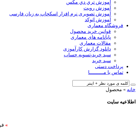
آﻣﻮزش ﺗﺮي دي ﻣﮑﺲ
آموزش رویت
آموزش تصویری نرم افزار اسکچاپ به زبان فارسی
آموزش اتوکد
فروشگاه معماری
قوانین خرید محصول
پایانامه های معماری
مقالات معماری
دانلود گزارش کارآموزی
سبد خرید-تسویه حساب
سبد خرید
پرداخت دستی
تماس با مـــــــــا
خانه
»
محصول
اطلاعیه سایت
»
فر