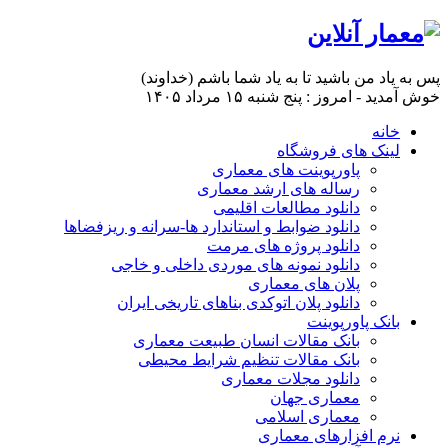
پس به یاد من باشید تا به یاد شما باشم (خداوند)
خوش آمدید - امروز : پنج شنبه ۱۵ مرداد ۱۴۰۵
خانه
لینک های فروشگاه
پاورپوینت های معماری
رساله های ارشد معماری
دانلود مطالعات اقلیمی
دانلود ضوابط و استاندارد ها-سرانه و ریزفضاها
دانلود پروژه های مرمت
دانلود نمونه های موردی داخلی و خاجی
پلان های معماری
دانلود پلان اتوکدی بناهای تاریخی ایران
بانک پاورپوینت
بانک مقالات انسان طبیعت معماری
بانک مقالات تنظیم شرایط محیطی
دانلود مجلات معماری
معماری جهان
معماری اسلامی
نرم افزارهای معماری