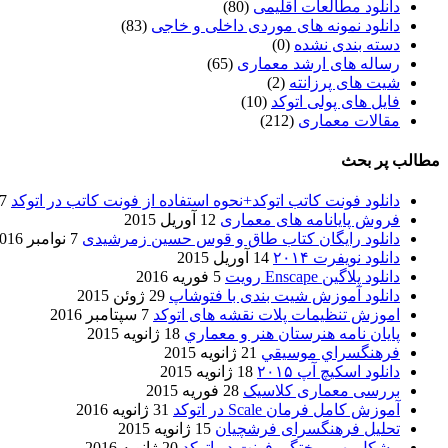
دانلود مطالعات اقلیمی
(80)
دانلود نمونه های موردی داخلی و خاجی
(83)
دسته بندی نشده
(0)
رساله های ارشد معماری
(65)
شیت های پرزانته
(2)
فایل های پولی اتوکد
(10)
مقالات معماری
(212)
مطالب پر بحث
دانلود فونت کاتب اتوکد+نحوه استفاده از فونت کاتب در اتوکد
7 آگوست 017
فروش پایانامه های معماری
12 آوریل 2015
دانلود رایگان کتاب طاق و قوس حسین زمرشیدی
7 نوامبر 2016
دانلود نویفرت ۲۰۱۴
14 آوریل 2015
دانلود پلاگین Enscape رویت
5 فوریه 2016
دانلود آموزش شیت بندی با فتوشاپ
29 ژوئن 2015
اموزش تنظیمات پلات نقشه های اتوکد
7 سپتامبر 2016
پایان نامه هنرستان هنر و معماري
18 ژانویه 2015
فرهنگسراي موسيقي
21 ژانویه 2015
دانلود اسکیچ آپ ۲۰۱۵
18 ژانویه 2015
بررسی معماری کلاسیک
28 فوریه 2015
آموزش کامل فرمان Scale در اتوکد
31 ژانویه 2016
تحلیل فرهنگسرای فرشچیان
15 ژانویه 2015
مشکل بهم ریختگی فونت در اتوکد
20 ژانویه 2016