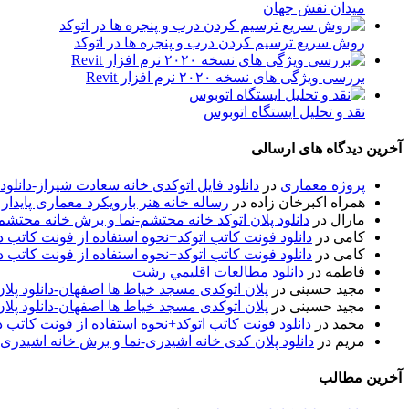
میدان نقش جهان
روش سریع ترسیم کردن درب و پنجره ها در اتوکد
بررسی ویژگی های نسخه ۲۰۲۰ نرم افزار Revit
نقد و تحليل ايستگاه اتوبوس
آخرین دیدگاه های ارسالی
پروژه معماری
در
دانلود فایل اتوکدی خانه سعادت شیراز-دانلو
همراه اکبرخان زاده
در
رساله خانه هنر بارویکرد معماری پایدار
مارال
در
دانلود پلان اتوکد خانه محتشم-نما و برش خانه محتشم
کامی
در
دانلود فونت کاتب اتوکد+نحوه استفاده از فونت کاتب در
کامی
در
دانلود فونت کاتب اتوکد+نحوه استفاده از فونت کاتب در
فاطمه
در
دانلود مطالعات اقليمي رشت
مجید حسینی
در
پلان اتوکدی مسجد خیاط ها اصفهان-دانلود پل
مجید حسینی
در
پلان اتوکدی مسجد خیاط ها اصفهان-دانلود پل
محمد
در
دانلود فونت کاتب اتوکد+نحوه استفاده از فونت کاتب د
مریم
در
دانلود پلان کدی خانه اشیدری-نما و برش خانه اشیدری
آخرین مطالب