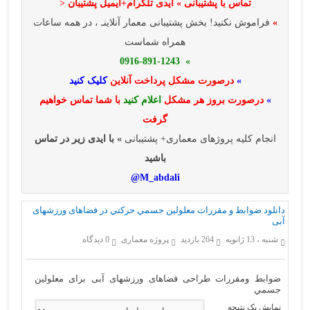
تماس با پشتیبانی » ایدی تلگرام+ایمیل پشتیبان <
»
فراموش نکنید! بخش پشتیبانی معمار آنلاینـ ، در همه ساعات
همراه شماست
» 0916-891-1243
»
درصورت مشکل پرداخت آنلاین
کلیک کنید
»
درصورت بروز هر مشکل
اعلام کنید
با شما تماس خواهیم
گرفت
انجام کلیه پروژهای معماری+ پشتیبانی
» با ایدی زیر در تماس
باشید
M_abdali@
دانلود ضوابط و مقررات معلولين جسمي حركتي در فضاهای ورزشهای
آبی
شنبه ، 13 ژانویه
264 بازدید
پروژه معماری
0 دیدگاه
ضوابط ومقررات طراحی فضاهای ورزشهای آبی برای معلولين
جسمي
نمایش یک نتیجه