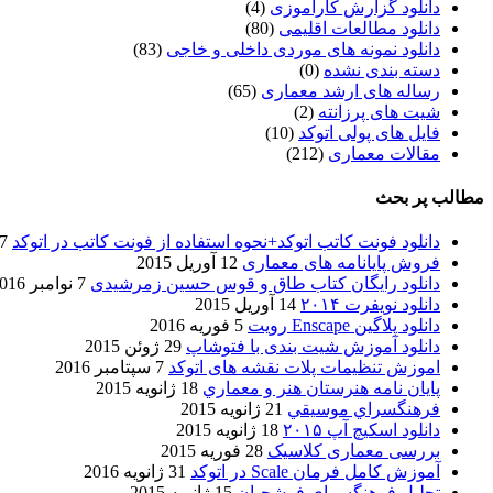
دانلود گزارش کارآموزی
(4)
دانلود مطالعات اقلیمی
(80)
دانلود نمونه های موردی داخلی و خاجی
(83)
دسته بندی نشده
(0)
رساله های ارشد معماری
(65)
شیت های پرزانته
(2)
فایل های پولی اتوکد
(10)
مقالات معماری
(212)
مطالب پر بحث
دانلود فونت کاتب اتوکد+نحوه استفاده از فونت کاتب در اتوکد
7 آگوست 017
فروش پایانامه های معماری
12 آوریل 2015
دانلود رایگان کتاب طاق و قوس حسین زمرشیدی
7 نوامبر 2016
دانلود نویفرت ۲۰۱۴
14 آوریل 2015
دانلود پلاگین Enscape رویت
5 فوریه 2016
دانلود آموزش شیت بندی با فتوشاپ
29 ژوئن 2015
اموزش تنظیمات پلات نقشه های اتوکد
7 سپتامبر 2016
پایان نامه هنرستان هنر و معماري
18 ژانویه 2015
فرهنگسراي موسيقي
21 ژانویه 2015
دانلود اسکیچ آپ ۲۰۱۵
18 ژانویه 2015
بررسی معماری کلاسیک
28 فوریه 2015
آموزش کامل فرمان Scale در اتوکد
31 ژانویه 2016
تحلیل فرهنگسرای فرشچیان
15 ژانویه 2015