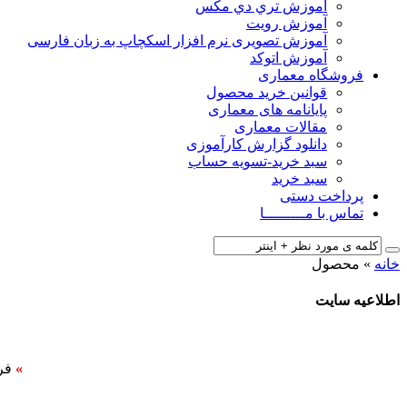
آﻣﻮزش ﺗﺮي دي ﻣﮑﺲ
آموزش رویت
آموزش تصویری نرم افزار اسکچاپ به زبان فارسی
آموزش اتوکد
فروشگاه معماری
قوانین خرید محصول
پایانامه های معماری
مقالات معماری
دانلود گزارش کارآموزی
سبد خرید-تسویه حساب
سبد خرید
پرداخت دستی
تماس با مـــــــــا
خانه
»
محصول
اطلاعیه سایت
»
فر