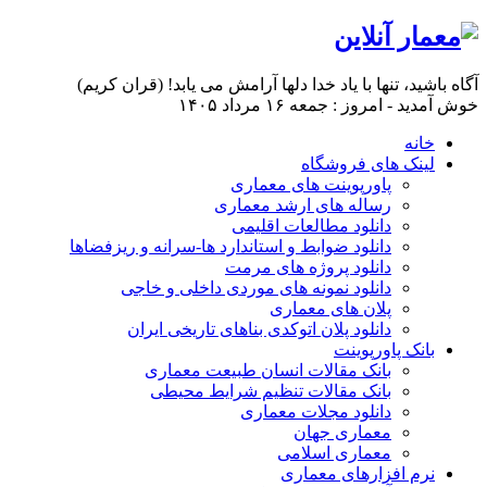
آگاه باشيد، تنها با ياد خدا دلها آرامش می ‏يابد! (قران کریم)
خوش آمدید - امروز : جمعه ۱۶ مرداد ۱۴۰۵
خانه
لینک های فروشگاه
پاورپوینت های معماری
رساله های ارشد معماری
دانلود مطالعات اقلیمی
دانلود ضوابط و استاندارد ها-سرانه و ریزفضاها
دانلود پروژه های مرمت
دانلود نمونه های موردی داخلی و خاجی
پلان های معماری
دانلود پلان اتوکدی بناهای تاریخی ایران
بانک پاورپوینت
بانک مقالات انسان طبیعت معماری
بانک مقالات تنظیم شرایط محیطی
دانلود مجلات معماری
معماری جهان
معماری اسلامی
نرم افزارهای معماری