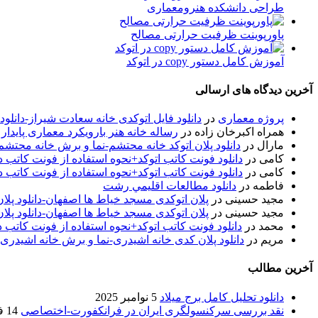
طراحی دانشکده هنرومعماری
پاورپوینت ظرفیت حرارتی مصالح
آموزش کامل دستور copy در اتوکد
آخرین دیدگاه های ارسالی
پروژه معماری
در
دانلود فایل اتوکدی خانه سعادت شیراز-دانلو
همراه اکبرخان زاده
در
رساله خانه هنر بارویکرد معماری پایدار
مارال
در
دانلود پلان اتوکد خانه محتشم-نما و برش خانه محتشم
کامی
در
دانلود فونت کاتب اتوکد+نحوه استفاده از فونت کاتب در
کامی
در
دانلود فونت کاتب اتوکد+نحوه استفاده از فونت کاتب در
فاطمه
در
دانلود مطالعات اقليمي رشت
مجید حسینی
در
پلان اتوکدی مسجد خیاط ها اصفهان-دانلود پل
مجید حسینی
در
پلان اتوکدی مسجد خیاط ها اصفهان-دانلود پل
محمد
در
دانلود فونت کاتب اتوکد+نحوه استفاده از فونت کاتب د
مریم
در
دانلود پلان کدی خانه اشیدری-نما و برش خانه اشیدری
آخرین مطالب
دانلود تحلیل کامل برج میلاد
5 نوامبر 2025
نقد بررسی سرکنسولگری ایران در فرانکفورت-اختصاصی
14 فوریه 2020