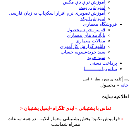
آﻣﻮزش ﺗﺮي دي ﻣﮑﺲ
آموزش رویت
آموزش تصویری نرم افزار اسکچاپ به زبان فارسی
آموزش اتوکد
فروشگاه معماری
قوانین خرید محصول
پایانامه های معماری
مقالات معماری
دانلود گزارش کارآموزی
سبد خرید-تسویه حساب
سبد خرید
پرداخت دستی
تماس با مـــــــــا
خانه
»
محصول
اطلاعیه سایت
تماس با پشتیبانی » ایدی تلگرام+ایمیل پشتیبان <
»
فراموش نکنید! بخش پشتیبانی معمار آنلاینـ ، در همه ساعات
همراه شماست