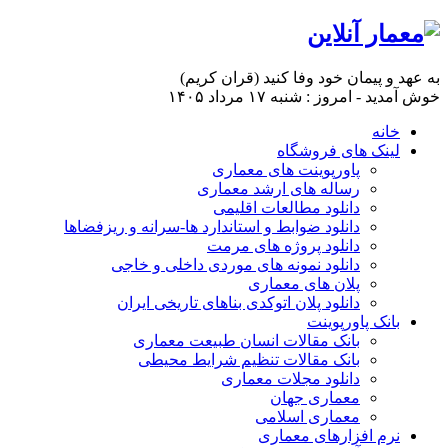
به عهد و پیمان خود وفا کنید (قران کریم)
خوش آمدید - امروز : شنبه ۱۷ مرداد ۱۴۰۵
خانه
لینک های فروشگاه
پاورپوینت های معماری
رساله های ارشد معماری
دانلود مطالعات اقلیمی
دانلود ضوابط و استاندارد ها-سرانه و ریزفضاها
دانلود پروژه های مرمت
دانلود نمونه های موردی داخلی و خاجی
پلان های معماری
دانلود پلان اتوکدی بناهای تاریخی ایران
بانک پاورپوینت
بانک مقالات انسان طبیعت معماری
بانک مقالات تنظیم شرایط محیطی
دانلود مجلات معماری
معماری جهان
معماری اسلامی
نرم افزارهای معماری