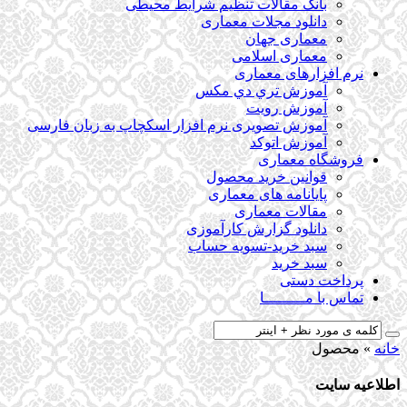
بانک مقالات تنظیم شرایط محیطی
دانلود مجلات معماری
معماری جهان
معماری اسلامی
نرم افزارهای معماری
آﻣﻮزش ﺗﺮي دي ﻣﮑﺲ
آموزش رویت
آموزش تصویری نرم افزار اسکچاپ به زبان فارسی
آموزش اتوکد
فروشگاه معماری
قوانین خرید محصول
پایانامه های معماری
مقالات معماری
دانلود گزارش کارآموزی
سبد خرید-تسویه حساب
سبد خرید
پرداخت دستی
تماس با مـــــــــا
خانه
»
محصول
اطلاعیه سایت