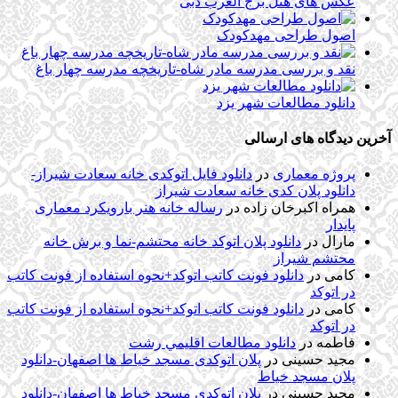
عکس های هتل برج العرب دبی
اصول طراحی مهدکودک
نقد و بررسی مدرسه مادر شاه-تاریخچه مدرسه چهار باغ
دانلود مطالعات شهر یزد
آخرین دیدگاه های ارسالی
پروژه معماری
در
دانلود فایل اتوکدی خانه سعادت شیراز-
دانلود پلان کدی خانه سعادت شیراز
همراه اکبرخان زاده
در
رساله خانه هنر بارویکرد معماری
پایدار
مارال
در
دانلود پلان اتوکد خانه محتشم-نما و برش خانه
محتشم شیراز
کامی
در
دانلود فونت کاتب اتوکد+نحوه استفاده از فونت کاتب
در اتوکد
کامی
در
دانلود فونت کاتب اتوکد+نحوه استفاده از فونت کاتب
در اتوکد
فاطمه
در
دانلود مطالعات اقليمي رشت
مجید حسینی
در
پلان اتوکدی مسجد خیاط ها اصفهان-دانلود
پلان مسجد خیاط
مجید حسینی
در
پلان اتوکدی مسجد خیاط ها اصفهان-دانلود