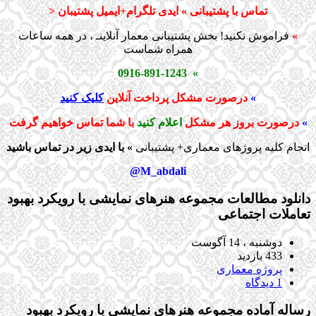
تماس با پشتیبانی » ایدی تلگرام+ایمیل پشتیبان <
»
فراموش نکنید! بخش پشتیبانی معمار آنلاینـ ، در همه ساعات
همراه شماست
» 0916-891-1243
»
درصورت مشکل پرداخت آنلاین
کلیک کنید
»
درصورت بروز هر مشکل
اعلام کنید
با شما تماس خواهیم گرفت
انجام کلیه پروژهای معماری+ پشتیبانی
» با ایدی زیر در تماس باشید
M_abdali@
دانلود مطالعات مجموعه هنرهای نمایشی با رویکرد بهبود
تعاملات اجتماعی
دوشنبه ، 14 آگوست
433 بازدید
پروژه معماری
1 دیدگاه
رساله آماده مجموعه هنرهای نمایشی با رویکرد بهبود