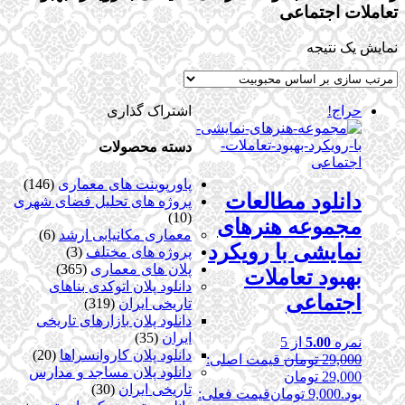
تعاملات اجتماعی
نمایش یک نتیجه
حراج!
اشتراک گذاری
دسته محصولات
پاورپوینت های معماری
(146)
دانلود مطالعات
پروژه های تحلیل فضای شهری
(10)
مجموعه هنرهای
معماری مکانیابی ارشد
(6)
نمایشی با رویکرد
پروژه های مختلف
(3)
پلان های معماری
(365)
بهبود تعاملات
دانلود پلان اتوکدی بناهای
اجتماعی
تاریخی ایران
(319)
دانلود پلان بازارهای تاریخی
ایران
(35)
نمره
5.00
از 5
دانلود پلان کاروانسراها
(20)
29,000
تومان
قیمت اصلی:
دانلود پلان مساجد و مدارس
29,000 تومان
تاریخی ایران
(30)
بود.
9,000
تومان
قیمت فعلی: