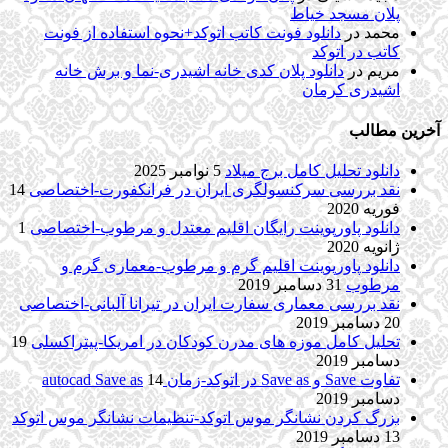
پلان مسجد خیاط
محمد
در
دانلود فونت کاتب اتوکد+نحوه استفاده از فونت
کاتب در اتوکد
مریم
در
دانلود پلان کدی خانه اشیدری-نما و برش خانه
اشیدری کرمان
آخرین مطالب
دانلود تحلیل کامل برج میلاد
5 نوامبر 2025
نقد بررسی سرکنسولگری ایران در فرانکفورت-اختصاصی
14
فوریه 2020
دانلود پاورپوینت رایگان اقلیم معتدل و مرطوب-اختصاصی
1
ژانویه 2020
دانلود پاورپوینت اقلیم گرم و مرطوب-معماری گرم و
مرطوب
31 دسامبر 2019
نقد بررسی معماری سفارت ایران در تیرانا آلبانی-اختصاصی
20 دسامبر 2019
تحلیل کامل موزه های مدرن کودکان در امریکا-پیتراکسلی
19
دسامبر 2019
تفاوت Save و Save as در اتوکد-زمان autocad Save as
14
دسامبر 2019
بزرگ کردن نشانگر موس اتوکد-تنظیمات نشانگر موس اتوکد
13 دسامبر 2019