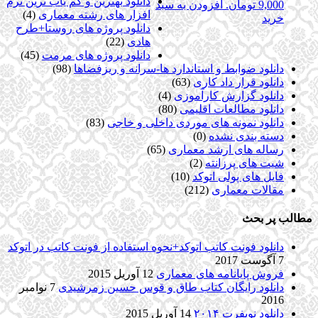
دانلود بهترین و کم یاب ترین نرم
9,000 تومان.
افزودن به سبد
افزار های رشته معماری
(4)
خرید
دانلود پروژه های روستا+طرح
هادی
(22)
دانلود پروژه های مرمت
(45)
دانلود ضوابط و استاندارد ها-سرانه و ریزفضاها
(98)
دانلود قرار داد کاری
(63)
دانلود گزارش کارآموزی
(4)
دانلود مطالعات اقلیمی
(80)
دانلود نمونه های موردی داخلی و خاجی
(83)
دسته بندی نشده
(0)
رساله های ارشد معماری
(65)
شیت های پرزانته
(2)
فایل های پولی اتوکد
(10)
مقالات معماری
(212)
مطالب پر بحث
دانلود فونت کاتب اتوکد+نحوه استفاده از فونت کاتب در اتوکد
7 آگوست 2017
فروش پایانامه های معماری
12 آوریل 2015
دانلود رایگان کتاب طاق و قوس حسین زمرشیدی
7 نوامبر
2016
دانلود نویفرت ۲۰۱۴
14 آوریل 2015