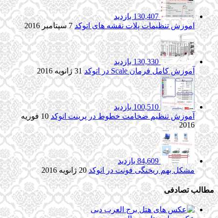
130,407 بازدید
اموزش تنظیمات پلات نقشه های اتوکد
7 سپتامبر 2016
130,330 بازدید
آموزش کامل فرمان Scale در اتوکد
31 ژانویه 2016
100,510 بازدید
آموزش تنظیم ضخامت خطوط در پرینت اتوکد
10 فوریه
2016
84,609 بازدید
مشکل بهم ریختگی فونت در اتوکد
20 ژانویه 2016
مطالب تصادفی