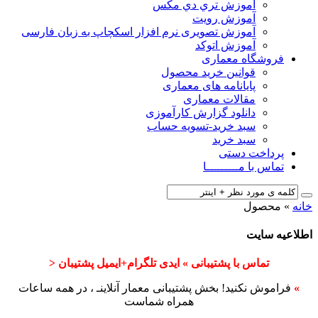
آﻣﻮزش ﺗﺮي دي ﻣﮑﺲ
آموزش رویت
آموزش تصویری نرم افزار اسکچاپ به زبان فارسی
آموزش اتوکد
فروشگاه معماری
قوانین خرید محصول
پایانامه های معماری
مقالات معماری
دانلود گزارش کارآموزی
سبد خرید-تسویه حساب
سبد خرید
پرداخت دستی
تماس با مـــــــــا
خانه
»
محصول
اطلاعیه سایت
تماس با پشتیبانی » ایدی تلگرام+ایمیل پشتیبان <
»
فراموش نکنید! بخش پشتیبانی معمار آنلاینـ ، در همه ساعات
همراه شماست