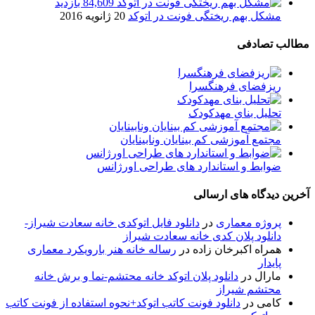
84,609 بازدید
مشکل بهم ریختگی فونت در اتوکد
20 ژانویه 2016
مطالب تصادفی
ریزفضای فرهنگسرا
تحلیل بنای مهدکودک
مجتمع آموزشی کم بینایان ونابینایان
ضوابط و استاندارد های طراحی اورژانس
آخرین دیدگاه های ارسالی
پروژه معماری
در
دانلود فایل اتوکدی خانه سعادت شیراز-
دانلود پلان کدی خانه سعادت شیراز
همراه اکبرخان زاده
در
رساله خانه هنر بارویکرد معماری
پایدار
مارال
در
دانلود پلان اتوکد خانه محتشم-نما و برش خانه
محتشم شیراز
کامی
در
دانلود فونت کاتب اتوکد+نحوه استفاده از فونت کاتب