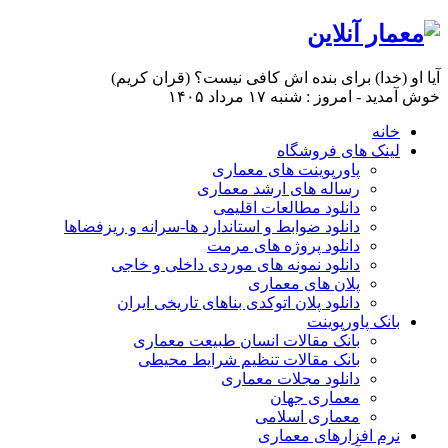
آیا او (خدا) برای بنده اش کافی نیست؟ (قران کریم)
خوش آمدید - امروز : شنبه ۱۷ مرداد ۱۴۰۵
خانه
لینک های فروشگاه
پاورپوینت های معماری
رساله های ارشد معماری
دانلود مطالعات اقلیمی
دانلود ضوابط و استاندارد ها-سرانه و ریزفضاها
دانلود پروژه های مرمت
دانلود نمونه های موردی داخلی و خاجی
پلان های معماری
دانلود پلان اتوکدی بناهای تاریخی ایران
بانک پاورپوینت
بانک مقالات انسان طبیعت معماری
بانک مقالات تنظیم شرایط محیطی
دانلود مجلات معماری
معماری جهان
معماری اسلامی
نرم افزارهای معماری