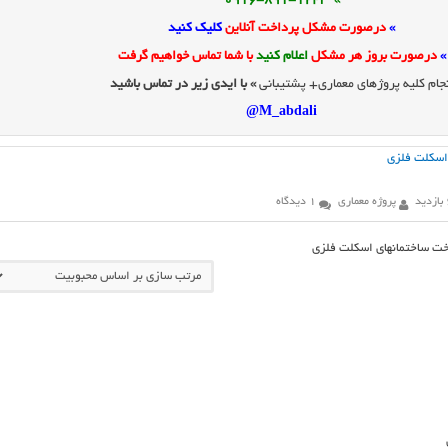
» 0916-891-1243
»
درصورت مشکل پرداخت آنلاین
کلیک کنید
»
درصورت بروز هر مشکل
اعلام کنید
با شما تماس خواهیم گرفت
جام کلیه پروژهای معماری+ پشتیبانی
» با ایدی زیر در تماس باشید
M_abdali@
اسكلت فلزي
پروژه معماری
1 دیدگاه
ت ساختمانهاي اسكلت فلزي