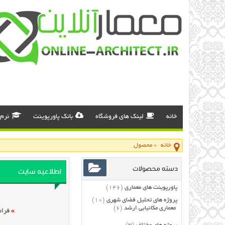
خانه
لینک های فروشگاه
بانک پاورپوینت
نرم 
خانه
»
محصول
دسته محصولات
اطلاعیه سایت
پاورپوینت های معماری
(146)
پروژه های تحلیل فضای شهری
(10)
معماری مکانیابی ارشد
(6)
»
فرام