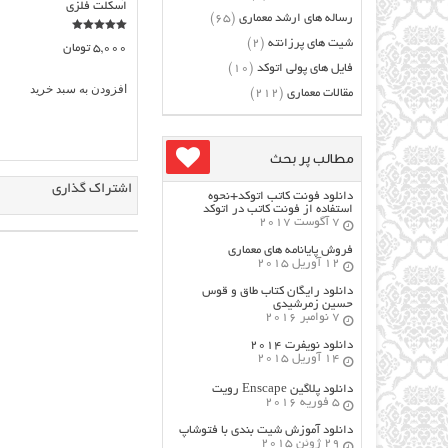
اسكلت فلزي
رساله های ارشد معماری
(65)
نمره
شیت های پرزانته
(2)
5,000
تومان
5.00
از 5
فایل های پولی اتوکد
(10)
افزودن به سبد خرید
مقالات معماری
(212)
مطالب پر بحث
اشتراک گذاری
دانلود فونت کاتب اتوکد+نحوه
استفاده از فونت کاتب در اتوکد
7 آگوست 2017
فروش پایانامه های معماری
12 آوریل 2015
دانلود رایگان کتاب طاق و قوس
حسین زمرشیدی
7 نوامبر 2016
دانلود نویفرت ۲۰۱۴
14 آوریل 2015
دانلود پلاگین Enscape رویت
5 فوریه 2016
دانلود آموزش شیت بندی با فتوشاپ
29 ژوئن 2015