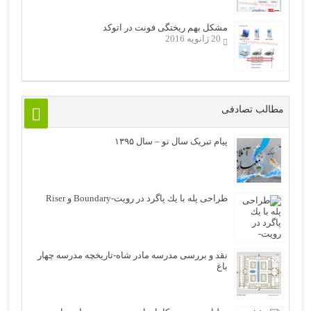
مشکل بهم ریختگی فونت در اتوکد
20 ژانویه 2016
مطالب تصادفی
پیام تبریک سال نو – سال ۱۳۹۵
طراحی ﭘﻠﻪ ﺑﺎ ﻳﻚ ﭘﺎﮔﺮﺩ در رویت-Boundary ﻭ Riser
نقد و بررسی مدرسه مادر شاه-تاریخچه مدرسه چهار
باغ