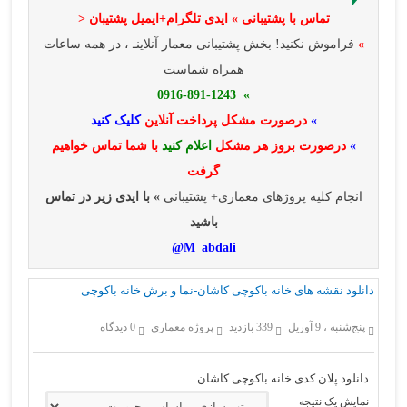
تماس با پشتیبانی » ایدی تلگرام+ایمیل پشتیبان <
»
فراموش نکنید! بخش پشتیبانی معمار آنلاینـ ، در همه ساعات
همراه شماست
» 0916-891-1243
»
درصورت مشکل پرداخت آنلاین
کلیک کنید
»
درصورت بروز هر مشکل
اعلام کنید
با شما تماس خواهیم
گرفت
انجام کلیه پروژهای معماری+ پشتیبانی
» با ایدی زیر در تماس
باشید
M_abdali@
دانلود نقشه های خانه باکوچی کاشان-نما و برش خانه باکوچی
پنج‌شنبه ، 9 آوریل
339 بازدید
پروژه معماری
0 دیدگاه
دانلود پلان کدی خانه باکوچی کاشان
نمایش یک نتیجه