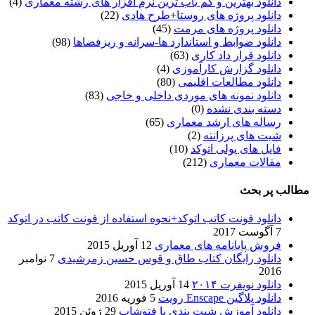
دانلود بهترین و کم یاب ترین نرم افزار های رشته معماری
(4)
دانلود پروژه های روستا+طرح هادی
(22)
دانلود پروژه های مرمت
(45)
دانلود ضوابط و استاندارد ها-سرانه و ریزفضاها
(98)
دانلود قرار داد کاری
(63)
دانلود گزارش کارآموزی
(4)
دانلود مطالعات اقلیمی
(80)
دانلود نمونه های موردی داخلی و خاجی
(83)
دسته بندی نشده
(0)
رساله های ارشد معماری
(65)
شیت های پرزانته
(2)
فایل های پولی اتوکد
(10)
مقالات معماری
(212)
مطالب پر بحث
دانلود فونت کاتب اتوکد+نحوه استفاده از فونت کاتب در اتوکد
7 آگوست 2017
فروش پایانامه های معماری
12 آوریل 2015
دانلود رایگان کتاب طاق و قوس حسین زمرشیدی
7 نوامبر
2016
دانلود نویفرت ۲۰۱۴
14 آوریل 2015
دانلود پلاگین Enscape رویت
5 فوریه 2016
دانلود آموزش شیت بندی با فتوشاپ
29 ژوئن 2015