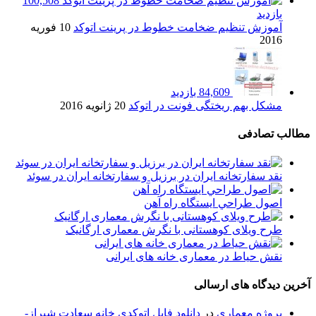
100,508
بازدید
آموزش تنظیم ضخامت خطوط در پرینت اتوکد
10 فوریه
2016
84,609 بازدید
مشکل بهم ریختگی فونت در اتوکد
20 ژانویه 2016
مطالب تصادفی
نقد سفارتخانه ایران در برزیل و سفارتخانه ایران در سوئد
اصول طراحي ایستگاه راه آهن
طرح ویلای کوهستانی با نگرش معماری ارگانیک
نقش حیاط در معماری خانه های ایرانی
آخرین دیدگاه های ارسالی
پروژه معماری
در
دانلود فایل اتوکدی خانه سعادت شیراز-