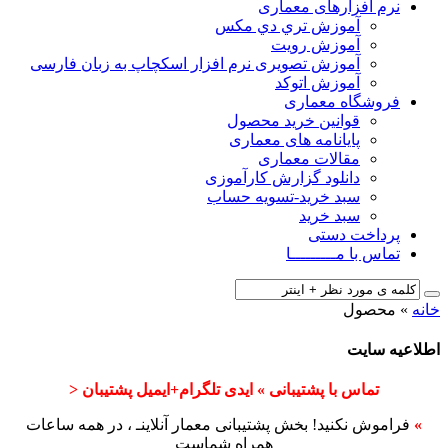
نرم افزارهای معماری
آﻣﻮزش ﺗﺮي دي ﻣﮑﺲ
آموزش رویت
آموزش تصویری نرم افزار اسکچاپ به زبان فارسی
آموزش اتوکد
فروشگاه معماری
قوانین خرید محصول
پایانامه های معماری
مقالات معماری
دانلود گزارش کارآموزی
سبد خرید-تسویه حساب
سبد خرید
پرداخت دستی
تماس با مـــــــــا
خانه
»
محصول
اطلاعیه سایت
تماس با پشتیبانی » ایدی تلگرام+ایمیل پشتیبان <
»
فراموش نکنید! بخش پشتیبانی معمار آنلاینـ ، در همه ساعات
همراه شماست