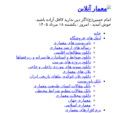
امام حسين(ع):اگر دين نداريد لااقل آزاده باشيد.
خوش آمدید - امروز : یکشنبه ۱۸ مرداد ۱۴۰۵
خانه
لینک های فروشگاه
پاورپوینت های معماری
رساله های ارشد معماری
دانلود مطالعات اقلیمی
دانلود ضوابط و استاندارد ها-سرانه و ریزفضاها
دانلود پروژه های مرمت
دانلود نمونه های موردی داخلی و خاجی
پلان های معماری
دانلود پلان اتوکدی بناهای تاریخی ایران
بانک پاورپوینت
بانک مقالات انسان طبیعت معماری
بانک مقالات تنظیم شرایط محیطی
دانلود مجلات معماری
معماری جهان
معماری اسلامی
نرم افزارهای معماری