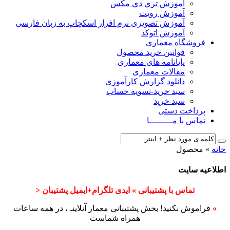
آﻣﻮزش ﺗﺮي دي ﻣﮑﺲ
آموزش رویت
آموزش تصویری نرم افزار اسکچاپ به زبان فارسی
آموزش اتوکد
فروشگاه معماری
قوانین خرید محصول
پایانامه های معماری
مقالات معماری
دانلود گزارش کارآموزی
سبد خرید-تسویه حساب
سبد خرید
پرداخت دستی
تماس با مـــــــــا
خانه
»
محصول
اطلاعیه سایت
تماس با پشتیبانی » ایدی تلگرام+ایمیل پشتیبان <
»
فراموش نکنید! بخش پشتیبانی معمار آنلاینـ ، در همه ساعات
همراه شماست