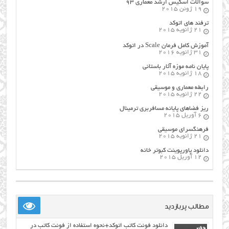
سوالات اسکیس ارشد معماری ۹۳
19 ژوئن 2015
ترفند های اتوکد
21 ژانویه 2015
آموزش کامل فرمان Scale در اتوکد
31 ژانویه 2016
پایان نامه موزه آثار باستانی
18 ژانویه 2015
رابطه معماری و موسیقی
22 ژانویه 2015
ریز فضاهای پایانه مسافربری ترمینال
6 آوریل 2015
فرهنگسراي موسيقي
21 ژانویه 2015
دانلود پاورپوینت کبوتر خانه
12 آوریل 2015
مطالب پربازدید
دانلود فونت کاتب اتوکد+نحوه استفاده از فونت کاتب در