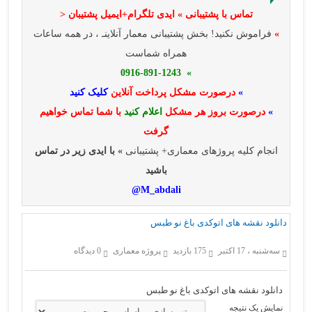
تماس با پشتیبانی » ایدی تلگرام+ایمیل پشتیبان <
»
فراموش نکنید! بخش پشتیبانی معمار آنلاینـ ، در همه ساعات
همراه شماست
» 0916-891-1243
»
درصورت مشکل پرداخت آنلاین
کلیک کنید
»
درصورت بروز هر مشکل
اعلام کنید
با شما تماس خواهیم
گرفت
انجام کلیه پروژهای معماری+ پشتیبانی
» با ایدی زیر در تماس
باشید
M_abdali@
دانلود نقشه های اتوکدی باغ نو طبس
سه‌شنبه ، 17 اکتبر
175 بازدید
پروژه معماری
0 دیدگاه
دانلود نقشه های اتوکدی باغ نو طبس
نمایش یک نتیجه