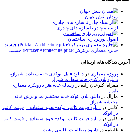
میدان نقش جهان
از سیاه چادر تا سازه های چادری
اصول نورپردازی ساختمان
جایزه معماری پریتزکر (Pritzker Architecture prize) چیست
آخرین دیدگاه های ارسالی
پروژه معماری
در
دانلود فایل اتوکدی خانه سعادت شیراز-
دانلود پلان کدی خانه سعادت شیراز
همراه اکبرخان زاده
در
رساله خانه هنر بارویکرد معماری
پایدار
مارال
در
دانلود پلان اتوکد خانه محتشم-نما و برش خانه
محتشم شیراز
کامی
در
دانلود فونت کاتب اتوکد+نحوه استفاده از فونت کاتب
در اتوکد
کامی
در
دانلود فونت کاتب اتوکد+نحوه استفاده از فونت کاتب
در اتوکد
فاطمه
در
دانلود مطالعات اقليمي رشت