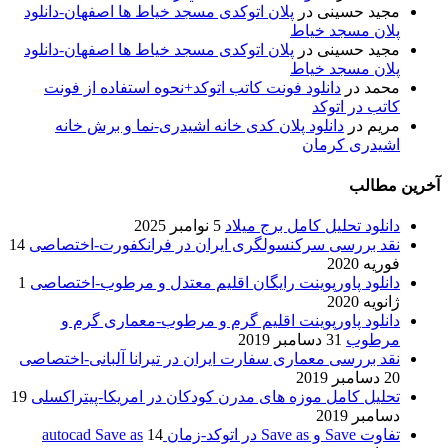
مجید حسینی
در
پلان اتوکدی مسجد خیاط ها اصفهان-دانلود
پلان مسجد خیاط
مجید حسینی
در
پلان اتوکدی مسجد خیاط ها اصفهان-دانلود
پلان مسجد خیاط
محمد
در
دانلود فونت کاتب اتوکد+نحوه استفاده از فونت
کاتب در اتوکد
مریم
در
دانلود پلان کدی خانه اشیدری-نما و برش خانه
اشیدری کرمان
آخرین مطالب
دانلود تحلیل کامل برج میلاد
5 نوامبر 2025
نقد بررسی سرکنسولگری ایران در فرانکفورت-اختصاصی
14
فوریه 2020
دانلود پاورپوینت رایگان اقلیم معتدل و مرطوب-اختصاصی
1
ژانویه 2020
دانلود پاورپوینت اقلیم گرم و مرطوب-معماری گرم و
مرطوب
31 دسامبر 2019
نقد بررسی معماری سفارت ایران در تیرانا آلبانی-اختصاصی
20 دسامبر 2019
تحلیل کامل موزه های مدرن کودکان در امریکا-پیتراکسلی
19
دسامبر 2019
تفاوت Save و Save as در اتوکد-زمان autocad Save as
14