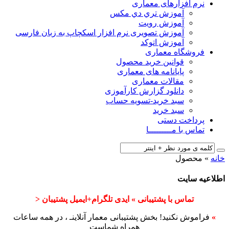
نرم افزارهای معماری
آﻣﻮزش ﺗﺮي دي ﻣﮑﺲ
آموزش رویت
آموزش تصویری نرم افزار اسکچاپ به زبان فارسی
آموزش اتوکد
فروشگاه معماری
قوانین خرید محصول
پایانامه های معماری
مقالات معماری
دانلود گزارش کارآموزی
سبد خرید-تسویه حساب
سبد خرید
پرداخت دستی
تماس با مـــــــــا
خانه
»
محصول
اطلاعیه سایت
تماس با پشتیبانی » ایدی تلگرام+ایمیل پشتیبان <
»
فراموش نکنید! بخش پشتیبانی معمار آنلاینـ ، در همه ساعات
همراه شماست