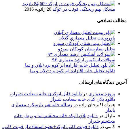
84,609 بازدید
مشکل بهم ریختگی فونت در اتوکد
20 ژانویه 2016
مطالب تصادفی
پاورپوینت تحلیل معماري گيلان
تحلیل بیمارستان کودکان سوژو
سوالات اسکیس ارشد معماری ۹۳
دانلود تحلیل خانه آقازاده ابر کوه یزد+پلان و نما
آخرین دیدگاه های ارسالی
پروژه معماری
در
دانلود فایل اتوکدی خانه سعادت شیراز-
دانلود پلان کدی خانه سعادت شیراز
همراه اکبرخان زاده
در
رساله خانه هنر بارویکرد معماری
پایدار
مارال
در
دانلود پلان اتوکد خانه محتشم-نما و برش خانه
محتشم شیراز
کامی
در
دانلود فونت کاتب اتوکد+نحوه استفاده از فونت کاتب