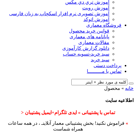
آﻣﻮزش ﺗﺮي دي ﻣﮑﺲ
آموزش رویت
آموزش تصویری نرم افزار اسکچاپ به زبان فارسی
آموزش اتوکد
فروشگاه معماری
قوانین خرید محصول
پایانامه های معماری
مقالات معماری
دانلود گزارش کارآموزی
سبد خرید-تسویه حساب
سبد خرید
پرداخت دستی
تماس با مـــــــــا
خانه
»
محصول
اطلاعیه سایت
تماس با پشتیبانی » ایدی تلگرام+ایمیل پشتیبان <
»
فراموش نکنید! بخش پشتیبانی معمار آنلاینـ ، در همه ساعات
همراه شماست