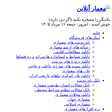
یكدیگر را مسخره نكنید (اگر دین دارید)
خوش آمدید - امروز : جمعه ۱۶ مرداد ۱۴۰۵
خانه
لینک های فروشگاه
پاورپوینت های معماری
رساله های ارشد معماری
دانلود مطالعات اقلیمی
دانلود ضوابط و استاندارد ها-سرانه و ریزفضاها
دانلود پروژه های مرمت
دانلود نمونه های موردی داخلی و خاجی
پلان های معماری
دانلود پلان اتوکدی بناهای تاریخی ایران
بانک پاورپوینت
بانک مقالات انسان طبیعت معماری
بانک مقالات تنظیم شرایط محیطی
دانلود مجلات معماری
معماری جهان
معماری اسلامی
نرم افزارهای معماری