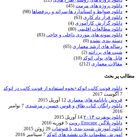
دانلود پروژه های مرمت
(45)
دانلود ضوابط و استاندارد ها-سرانه و ریزفضاها
(98)
دانلود قرار داد کاری
(63)
دانلود گزارش کارآموزی
(4)
دانلود مطالعات اقلیمی
(80)
دانلود نمونه های موردی داخلی و خاجی
(83)
دسته بندی نشده
(0)
رساله های ارشد معماری
(65)
شیت های پرزانته
(2)
فایل های پولی اتوکد
(10)
مقالات معماری
(212)
مطالب پر بحث
دانلود فونت کاتب اتوکد+نحوه استفاده از فونت کاتب در اتوکد
7 آگوست 2017
فروش پایانامه های معماری
12 آوریل 2015
دانلود رایگان کتاب طاق و قوس حسین زمرشیدی
7 نوامبر
2016
دانلود نویفرت ۲۰۱۴
14 آوریل 2015
دانلود پلاگین Enscape رویت
5 فوریه 2016
دانلود آموزش شیت بندی با فتوشاپ
29 ژوئن 2015
اموزش تنظیمات پلات نقشه های اتوکد
7 سپتامبر 2016