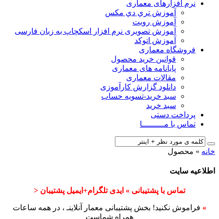
نرم افزارهای معماری
آﻣﻮزش ﺗﺮي دي ﻣﮑﺲ
آموزش رویت
آموزش تصویری نرم افزار اسکچاپ به زبان فارسی
آموزش اتوکد
فروشگاه معماری
قوانین خرید محصول
پایانامه های معماری
مقالات معماری
دانلود گزارش کارآموزی
سبد خرید-تسویه حساب
سبد خرید
پرداخت دستی
تماس با مـــــــــا
خانه
»
محصول
اطلاعیه سایت
تماس با پشتیبانی » ایدی تلگرام+ایمیل پشتیبان <
»
فراموش نکنید! بخش پشتیبانی معمار آنلاینـ ، در همه ساعات
همراه شماست