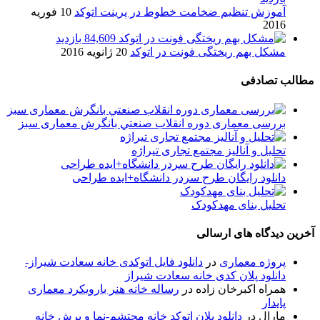
آموزش تنظیم ضخامت خطوط در پرینت اتوکد
10 فوریه
2016
84,609 بازدید
مشکل بهم ریختگی فونت در اتوکد
20 ژانویه 2016
مطالب تصادفی
بررسی معماری دوره انقلاب صنعتي بانگرش معماری سبز
تحلیل و آنالیز مجتمع تجاری تیراژه
دانلود رایگان طرح سردر دانشگاه+ایده طراحی
تحلیل بنای مهدکودک
آخرین دیدگاه های ارسالی
پروژه معماری
در
دانلود فایل اتوکدی خانه سعادت شیراز-
دانلود پلان کدی خانه سعادت شیراز
همراه اکبرخان زاده
در
رساله خانه هنر بارویکرد معماری
پایدار
مارال
در
دانلود پلان اتوکد خانه محتشم-نما و برش خانه