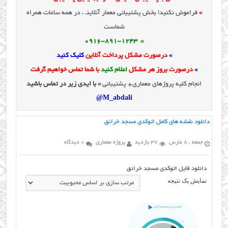
»
فراموش نکنید! بخش پشتیبانی معمار آنلاینـ ، در همه ساعات همراه
شماست
» 0916-891-1243
»
درصورت مشکل پرداخت آنلاین
کلیک کنید
»
درصورت بروز هر مشکل
اعلام کنید
با شما تماس خواهیم گرفت
انجام کلیه پروژهای معماری+ پشتیبانی
» با ایدی زیر در تماس باشید
M_abdali@
دانلود نقشه های کامل اتوکدی مسجد خرانق
جمعه ، 8 مارس
37 بازدید
پروژه معماری
0 دیدگاه
دانلود فایل اتوکدی مسجد خرانق
نمایش یک نتیجه