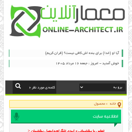
آیا او (خدا) برای بنده اش کافی نیست؟ (قران کریم)
خوش آمدید - امروز : جمعه ۱۶ مرداد ۱۴۰۵
خانه
»
محصول
اطلاعیه سایت
تماس با پشتیبانی » ایدی تلگرام+ایمیل پشتیبان <