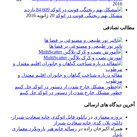
2016
84,609 بازدید
مشکل بهم ریختگی فونت در اتوکد
20 ژانویه 2016
مطالب تصادفی
تاثیر نور طبیعی و مصنوعی بر فضا ها
آموزش نصب و کرک پلاگین MultiScatter
مقاله درباره شناخت گیاهان و جانوران اقلیم معتدل و
مرطوب
چطور مشکل خارج شدن از دستور در اتوکد حل کنیم
آخرین دیدگاه های ارسالی
پروژه معماری
در
دانلود فایل اتوکدی خانه سعادت شیراز-
دانلود پلان کدی خانه سعادت شیراز
همراه اکبرخان زاده
در
رساله خانه هنر بارویکرد معماری
پایدار