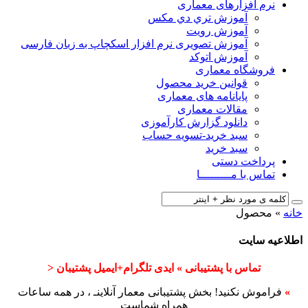
نرم افزارهای معماری
آﻣﻮزش ﺗﺮي دي ﻣﮑﺲ
آموزش رویت
آموزش تصویری نرم افزار اسکچاپ به زبان فارسی
آموزش اتوکد
فروشگاه معماری
قوانین خرید محصول
پایانامه های معماری
مقالات معماری
دانلود گزارش کارآموزی
سبد خرید-تسویه حساب
سبد خرید
پرداخت دستی
تماس با مـــــــــا
خانه
»
محصول
اطلاعیه سایت
تماس با پشتیبانی » ایدی تلگرام+ایمیل پشتیبان <
»
فراموش نکنید! بخش پشتیبانی معمار آنلاینـ ، در همه ساعات
همراه شماست