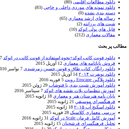
دانلود مطالعات اقلیمی
(80)
دانلود نمونه های موردی داخلی و خاجی
(83)
دسته بندی نشده
(0)
رساله های ارشد معماری
(65)
شیت های پرزانته
(2)
فایل های پولی اتوکد
(10)
مقالات معماری
(212)
مطالب پر بحث
دانلود فونت کاتب اتوکد+نحوه استفاده از فونت کاتب در اتوکد
7 آگوست 017
فروش پایانامه های معماری
12 آوریل 2015
دانلود رایگان کتاب طاق و قوس حسین زمرشیدی
7 نوامبر 2016
دانلود نویفرت ۲۰۱۴
14 آوریل 2015
دانلود پلاگین Enscape رویت
5 فوریه 2016
دانلود آموزش شیت بندی با فتوشاپ
29 ژوئن 2015
اموزش تنظیمات پلات نقشه های اتوکد
7 سپتامبر 2016
پایان نامه هنرستان هنر و معماري
18 ژانویه 2015
فرهنگسراي موسيقي
21 ژانویه 2015
دانلود اسکیچ آپ ۲۰۱۵
18 ژانویه 2015
بررسی معماری کلاسیک
28 فوریه 2015
آموزش کامل فرمان Scale در اتوکد
31 ژانویه 2016
تحلیل فرهنگسرای فرشچیان
15 ژانویه 2015
مشکل بهم ریختگی فونت در اتوکد
20 ژانویه 2016