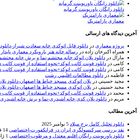
دانلود رایگان پاورپوینت گرمابه
معماری پارامتریک
آخرین دیدگاه های ارسالی
پروژه معماری
در
دانلود فایل اتوکدی خانه سعادت شیراز-دانلو
همراه اکبرخان زاده
در
رساله خانه هنر بارویکرد معماری پایدار
مارال
در
دانلود پلان اتوکد خانه محتشم-نما و برش خانه محتشم
کامی
در
دانلود فونت کاتب اتوکد+نحوه استفاده از فونت کاتب در
کامی
در
دانلود فونت کاتب اتوکد+نحوه استفاده از فونت کاتب در
فاطمه
در
دانلود مطالعات اقليمي رشت
مجید حسینی
در
پلان اتوکدی مسجد خیاط ها اصفهان-دانلود پل
مجید حسینی
در
پلان اتوکدی مسجد خیاط ها اصفهان-دانلود پل
محمد
در
دانلود فونت کاتب اتوکد+نحوه استفاده از فونت کاتب د
مریم
در
دانلود پلان کدی خانه اشیدری-نما و برش خانه اشیدری
آخرین مطالب
دانلود تحلیل کامل برج میلاد
5 نوامبر 2025
نقد بررسی سرکنسولگری ایران در فرانکفورت-اختصاصی
14 فوریه 2020
دانلود پاورپوینت رایگان اقلیم معتدل و مرطوب-اختصاصی
1 ژانویه 2020