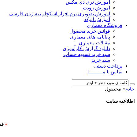
آﻣﻮزش ﺗﺮي دي ﻣﮑﺲ
آموزش رویت
آموزش تصویری نرم افزار اسکچاپ به زبان فارسی
آموزش اتوکد
فروشگاه معماری
قوانین خرید محصول
پایانامه های معماری
مقالات معماری
دانلود گزارش کارآموزی
سبد خرید-تسویه حساب
سبد خرید
پرداخت دستی
تماس با مـــــــــا
خانه
»
محصول
اطلاعیه سایت
»
فر