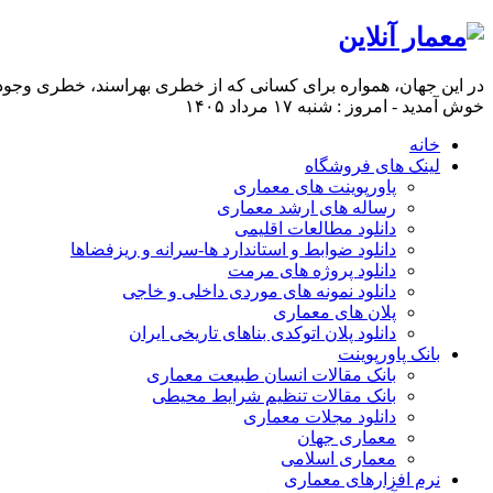
در این جهان، همواره برای كسانی كه از خطری بهراسند، خطری وجود
خوش آمدید - امروز : شنبه ۱۷ مرداد ۱۴۰۵
خانه
لینک های فروشگاه
پاورپوینت های معماری
رساله های ارشد معماری
دانلود مطالعات اقلیمی
دانلود ضوابط و استاندارد ها-سرانه و ریزفضاها
دانلود پروژه های مرمت
دانلود نمونه های موردی داخلی و خاجی
پلان های معماری
دانلود پلان اتوکدی بناهای تاریخی ایران
بانک پاورپوینت
بانک مقالات انسان طبیعت معماری
بانک مقالات تنظیم شرایط محیطی
دانلود مجلات معماری
معماری جهان
معماری اسلامی
نرم افزارهای معماری