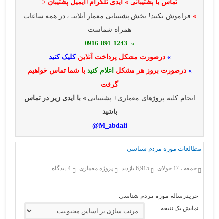
تماس با پشتیبانی » ایدی تلگرام+ایمیل پشتیبان <
»
فراموش نکنید! بخش پشتیبانی معمار آنلاینـ ، در همه ساعات
همراه شماست
» 0916-891-1243
»
درصورت مشکل پرداخت آنلاین
کلیک کنید
»
درصورت بروز هر مشکل
اعلام کنید
با شما تماس خواهیم
گرفت
انجام کلیه پروژهای معماری+ پشتیبانی
» با ایدی زیر در تماس
باشید
M_abdali@
مطالعات موزه مردم شناسی
جمعه ، 17 جولای
6,915 بازدید
پروژه معماری
4 دیدگاه
خریدرساله موزه مردم شناسی
نمایش یک نتیجه