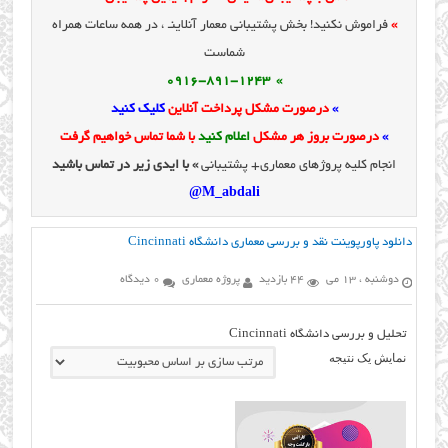
»
فراموش نکنید! بخش پشتیبانی معمار آنلاینـ ، در همه ساعات همراه
شماست
» 0916-891-1243
»
درصورت مشکل پرداخت آنلاین
کلیک کنید
»
درصورت بروز هر مشکل
اعلام کنید
با شما تماس خواهیم گرفت
انجام کلیه پروژهای معماری+ پشتیبانی
» با ایدی زیر در تماس باشید
M_abdali@
دانلود پاورپوینت نقد و بررسی معماری دانشگاه Cincinnati
دوشنبه ، 13 می
44 بازدید
پروژه معماری
0 دیدگاه
تحلیل و بررسی دانشگاه Cincinnati
نمایش یک نتیجه