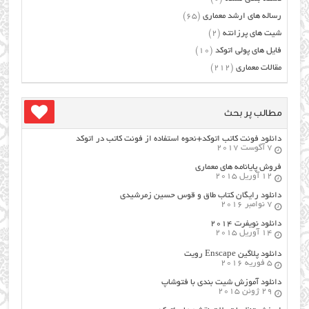
رساله های ارشد معماری
(65)
شیت های پرزانته
(2)
فایل های پولی اتوکد
(10)
مقالات معماری
(212)
مطالب پر بحث
دانلود فونت کاتب اتوکد+نحوه استفاده از فونت کاتب در اتوکد
7 آگوست 2017
فروش پایانامه های معماری
12 آوریل 2015
دانلود رایگان کتاب طاق و قوس حسین زمرشیدی
7 نوامبر 2016
دانلود نویفرت ۲۰۱۴
14 آوریل 2015
دانلود پلاگین Enscape رویت
5 فوریه 2016
دانلود آموزش شیت بندی با فتوشاپ
29 ژوئن 2015