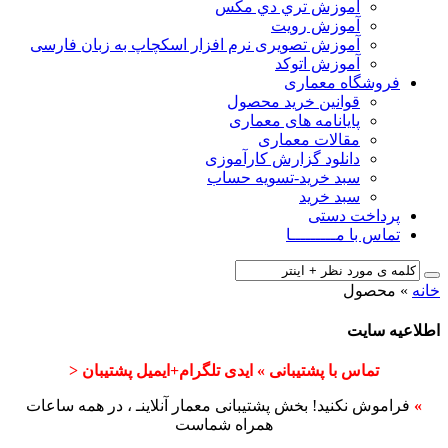
آﻣﻮزش ﺗﺮي دي ﻣﮑﺲ
آموزش رویت
آموزش تصویری نرم افزار اسکچاپ به زبان فارسی
آموزش اتوکد
فروشگاه معماری
قوانین خرید محصول
پایانامه های معماری
مقالات معماری
دانلود گزارش کارآموزی
سبد خرید-تسویه حساب
سبد خرید
پرداخت دستی
تماس با مـــــــــا
خانه
»
محصول
اطلاعیه سایت
تماس با پشتیبانی » ایدی تلگرام+ایمیل پشتیبان <
»
فراموش نکنید! بخش پشتیبانی معمار آنلاینـ ، در همه ساعات
همراه شماست