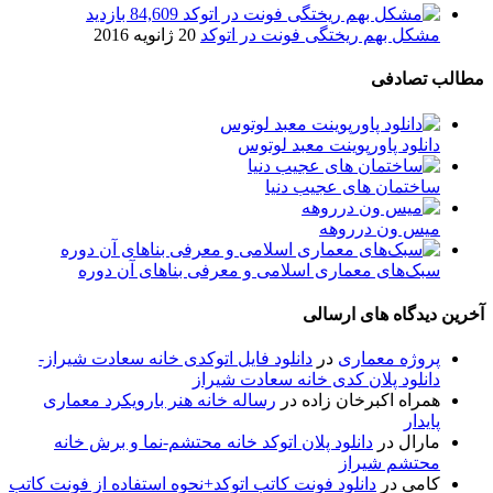
84,609 بازدید
مشکل بهم ریختگی فونت در اتوکد
20 ژانویه 2016
مطالب تصادفی
دانلود پاورپوینت معبد لوتوس
ساختمان های عجیب دنیا
میس ون درروهه
سبک‌های معماری اسلامی و معرفی بناهای آن دوره
آخرین دیدگاه های ارسالی
پروژه معماری
در
دانلود فایل اتوکدی خانه سعادت شیراز-
دانلود پلان کدی خانه سعادت شیراز
همراه اکبرخان زاده
در
رساله خانه هنر بارویکرد معماری
پایدار
مارال
در
دانلود پلان اتوکد خانه محتشم-نما و برش خانه
محتشم شیراز
کامی
در
دانلود فونت کاتب اتوکد+نحوه استفاده از فونت کاتب