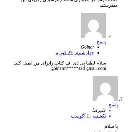
میفرستید
پاسخ
Golnar
چهارشنبه , 23 فوریه
سلام لطفا پی دی اف کتاب رابرای من ایمیل کنید
golnarm*****zad-gmail-com
پاسخ
علیرضا
یکشنبه , 1 آگوست
با سلام
خسته نباشید