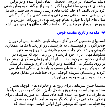
دیپلم ساختمان در بررسی تحصیلی المان قبول شده و در برلین
رشته ی عمومی ساختمان را گذراند. پس از برگشت به وطن همتی
کرد برای تالیف ۱۶ جلد کتاب های درسی رشته ی ساختمان شامل :
درس فنی، حساب فنی رسم فنی و نقشه کشی و کار کار گاهی
سال های اول تا چهارم نظام چهارسالهای در وزرات اموزش و
پرورش بوده از مهم ترین کتاب استاد
کتاب طاق و قوس
می باشد
💎 مقدمه و تاریخ مقدمه قوس
انسانهای نخستین که در آغاز سرپناه ثابتی نداشتند. پس از دوران
صحراگردی و کوهنشینی به غارنشینی رو آوردند. با تکامل همکاری
گروهی و رشد احتیاجات، مردم غارنشین شروع به ساختن
سکونتگاههایی برای خود کردند. در این زمان بود که سرپناه در
ابعادی محدود به وجود آمد. انسانها در این زمان سنگهای درشت را
بر روی یکدیگر می گذاشتند و در ارتفاعی لازم پوششی از سنگ
تخت و یکپارچه را به عنوان سقف بر پایه های سنگی استوار می
کردند و بدینسان سرپناه کوچکی برای حفاظت در مقابل هجوم
حیوانات وحشی به وجود می آوردند.
مسلماً چنین سرپناهی برای زوج ها و خانواده های کوچک بسیار
محدود بوده است. به تدریج با شکل دادن سنگ که به صورت پله پله
به طرف بالا جمع می شده کلبه های سنگی به صورت ابتدایی برای
زندگی اجتماعی در کنار یکدیگر به وجود آمد. با توجه به شکل
ملاحظه می شود که پوشش فوق اولین قوسی بوده است که