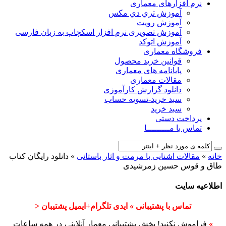
نرم افزارهای معماری
آﻣﻮزش ﺗﺮي دي ﻣﮑﺲ
آموزش رویت
آموزش تصویری نرم افزار اسکچاپ به زبان فارسی
آموزش اتوکد
فروشگاه معماری
قوانین خرید محصول
پایانامه های معماری
مقالات معماری
دانلود گزارش کارآموزی
سبد خرید-تسویه حساب
سبد خرید
پرداخت دستی
تماس با مـــــــــا
خانه
»
مقالات اشنایی با مرمت و اثار باستانی
»
دانلود رایگان کتاب
طاق و قوس حسین زمرشیدی
اطلاعیه سایت
تماس با پشتیبانی » ایدی تلگرام+ایمیل پشتیبان <
»
فراموش نکنید! بخش پشتیبانی معمار آنلاینـ ، در همه ساعات