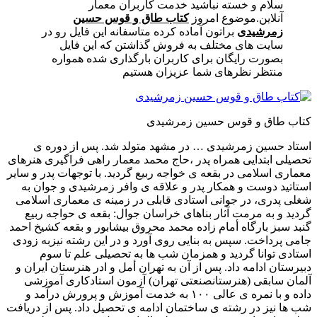
سلام و خسته نباشید خدمت کاربران معمار
آنلاین.موضوع امروز
کتاب طاق و قوس حسین
زمرشیدی
براتون آماده کرده متاسفانه این فایل رو در
سایت های مختلف به فروش گذاشتن که این فایل
بصورت رایگان برای کاربران بارگذاری شده همواره
منتظر نظرهای شما عزیزان هستیم
کتاب طاق و قوس حسین زمرشیدی
استاد حسین زمرشیدی … در مشهد متولد شد. پس از دوره ی
تحصیلی ابتدایی همراه پدر ،حاج محمد معمار راهی فراگیری هنرهای
معماری اسلامی در بقعه ی خواجه ربیع گردید. با توجهات پدر و سایر
استاتید دوست و همکار پدر و علاقه ی وافر زمرشیدی و جوان به
شغلی پدری، در جوانی استادی قابلی در زمینه ی معماری اسلامی
گردید و به مرمت آثار بناهای خراسان جوال: بقعه ی حواجه ربیع
گنبد سبز بارگاه أمام زاده محمد محروق بیشابور
و بقعه کشیخ احمد
جامی پرداخت. سپس به بنایی روی آورد و در این رشته نیز
به زودی
استادی توانا گردید و همزمان شب ها به تحصیلی علم تا سوم
دبیرستان ادامه داد. پس از آن به تهران أمل و ادر هنرستان ایران و
آلمان سابقی (هنرستان
صنعتی تهران) آزمون استادکاری آموزشی
داده و با نمره ی عالی ۱۰۰ به خدمت آموزش و پرورش درآمد و
شب ها نیز در رشته ی ساختمان ادامه ی تحصیل داد. پس از دریافت