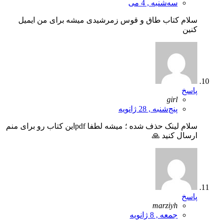
سه‌شنبه , 4 می
سلام کتاب طاق و قوس زمرشیدی میشه برای من ایمیل
کنین
پاسخ
girl
پنج‌شنبه , 28 ژانویه
سلام لینک حذف شده ؛ میشه لطفا pdfاین کتاب رو برای منم
ارسال کنید 🙏
پاسخ
marziyh
جمعه , 8 ژانویه