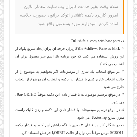
سلام وقت بخیر خدمت کابران وب سایت معمار انلاین…
امروز کاربرد دكمه shiftدر اتوكد براتون بصورت خلاصه
اماده کردم .امیدوارم مورد پسندتون واقع شود
۱- Ctrl+shift+c: copy with base point
۲- Ctrl+shift+v: Paste as block(كاربران حرفه اي براي ايجاد سريع بلوك از
اين روش استفاده مي كنند كه خود برنامه يك اسم غير معمول براي آن
انتخاب مي كند.)
۳- در موقع انتخاب يك سري از موضوعات اگر بخواهيم يه موضوع را از
حالت انتخاب خارج كنيم با فشار اين دكمه و انتخاب آن موضوع از انتخاب
خارج مي شود.
۴- در موقع ترسيم موضوعات با فشار دادن اين دكمه موقتاً ORTHO فعال
مي شود.
۵- در موقع ترسيم موضوعات با فشار دادن اين دكمه و زدن كليك راست
منوي سريع osnapفعال مي شود.
۶- در هنگام كار در فضاي ۳ بعدي با نگه داشتن اين كليد و فشار دكمه
SCROLL موس موقتاً مي توان از حالت ORBITيا چرخش استفاده كرد.