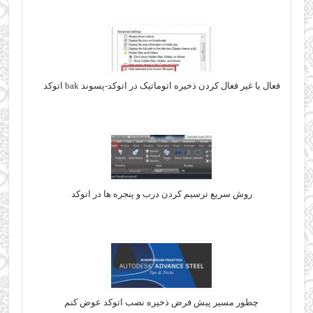
فعال یا غیر فعال کردن ذخیره اتوماتیک در اتوکد-پسوند bak اتوکد
روش سریع ترسیم کردن درب و پنجره ها در اتوکد
چطور مسیر پیش فرض ذخیره نصب اتوکد عوض کنم