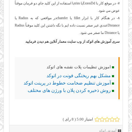
۷- در موقع كار با ExtenDdيا trimبا استفاده از اين كليد جاي دو فرمان موقتاً
عوض مي شود.
۸- در هنگام كار با ابزار fillet يا chamferدر مواقعي كه به Radius يا
Distanceعددي غير صفر نسبت داده ايم با نگه داشتن اين كليد موقتاً Radius
يا Distance ما صفر مي شود.
سری آموزش های اتوکد از وب سایت معمار آنلاین هم دیدن فرمایید
اموزش تنظیمات پلات نقشه های اتوکد
مشکل بهم ریختگی فونت در اتوکد
آموزش تنظیم ضخامت خطوط در پرینت اتوکد
روش ذخیره کردن پلان با ورژن های مختلف
امتیاز 5.00 (
8
رای )
آموزش اتوکد