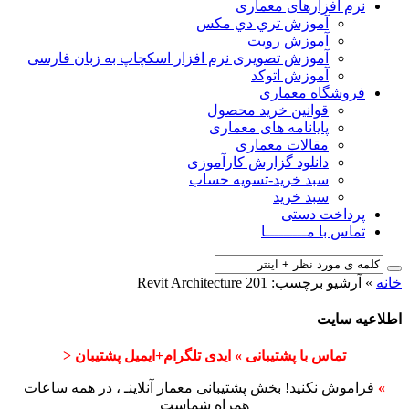
نرم افزارهای معماری
آﻣﻮزش ﺗﺮي دي ﻣﮑﺲ
آموزش رویت
آموزش تصویری نرم افزار اسکچاپ به زبان فارسی
آموزش اتوکد
فروشگاه معماری
قوانین خرید محصول
پایانامه های معماری
مقالات معماری
دانلود گزارش کارآموزی
سبد خرید-تسویه حساب
سبد خرید
پرداخت دستی
تماس با مـــــــــا
خانه
»
آرشیو برچسب: Revit Architecture 201
اطلاعیه سایت
تماس با پشتیبانی » ایدی تلگرام+ایمیل پشتیبان <
»
فراموش نکنید! بخش پشتیبانی معمار آنلاینـ ، در همه ساعات
همراه شماست