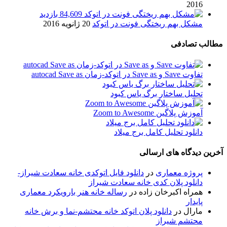
2016
84,609 بازدید
مشکل بهم ریختگی فونت در اتوکد
20 ژانویه 2016
مطالب تصادفی
تفاوت Save و Save as در اتوکد-زمان autocad Save as
تحلیل ساختار برگ یاس کبود
آموزش پلاگین Zoom to Awesome
دانلود تحلیل کامل برج میلاد
آخرین دیدگاه های ارسالی
پروژه معماری
در
دانلود فایل اتوکدی خانه سعادت شیراز-
دانلود پلان کدی خانه سعادت شیراز
همراه اکبرخان زاده
در
رساله خانه هنر بارویکرد معماری
پایدار
مارال
در
دانلود پلان اتوکد خانه محتشم-نما و برش خانه
محتشم شیراز