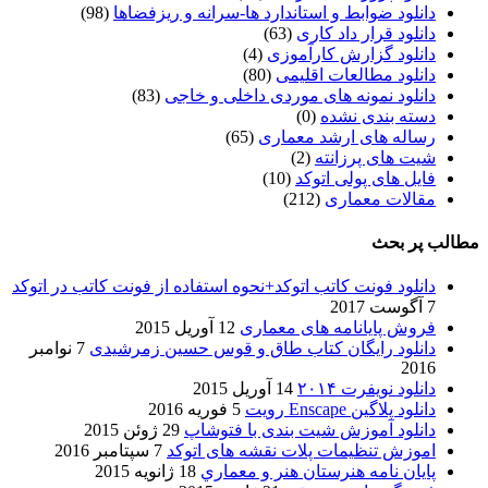
دانلود ضوابط و استاندارد ها-سرانه و ریزفضاها
(98)
دانلود قرار داد کاری
(63)
دانلود گزارش کارآموزی
(4)
دانلود مطالعات اقلیمی
(80)
دانلود نمونه های موردی داخلی و خاجی
(83)
دسته بندی نشده
(0)
رساله های ارشد معماری
(65)
شیت های پرزانته
(2)
فایل های پولی اتوکد
(10)
مقالات معماری
(212)
مطالب پر بحث
دانلود فونت کاتب اتوکد+نحوه استفاده از فونت کاتب در اتوکد
7 آگوست 2017
فروش پایانامه های معماری
12 آوریل 2015
دانلود رایگان کتاب طاق و قوس حسین زمرشیدی
7 نوامبر
2016
دانلود نویفرت ۲۰۱۴
14 آوریل 2015
دانلود پلاگین Enscape رویت
5 فوریه 2016
دانلود آموزش شیت بندی با فتوشاپ
29 ژوئن 2015
اموزش تنظیمات پلات نقشه های اتوکد
7 سپتامبر 2016
پایان نامه هنرستان هنر و معماري
18 ژانویه 2015