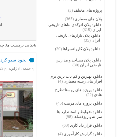
پروژه های مختلف
(3)
»
پلان های معماری
(365)
دانلود پلان اتوکدی بناهای تاریخی
ان
ایران
(319)
دانلود پلان بازارهای تاریخی
ایران
(35)
بایگانی برچسب ها: چط
دانلود پلان کاروانسراها
(20)
نحوه سیو کرد
دانلود پلان مساجد و مدارس
تاریخی ایران
(30)
جمعه ، 8 ژانویه
9,223
دانلود بهترین و کم یاب ترین نرم
افزار های رشته معماری
(4)
دانلود پروژه های روستا+طرح
هادی
(22)
دانلود پروژه های مرمت
(45)
دانلود ضوابط و استاندارد ها-
سرانه و ریزفضاها
(98)
دانلود قرار داد کاری
(63)
دانلود گزارش کارآموزی
(4)