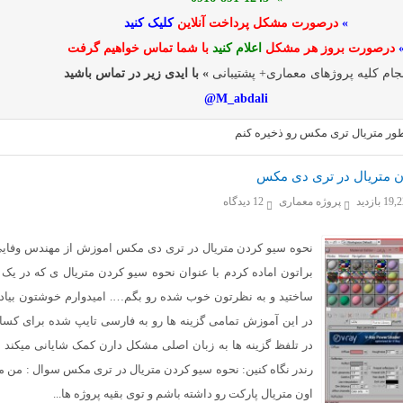
»
درصورت مشکل پرداخت آنلاین
کلیک کنید
درصورت بروز هر مشکل
اعلام کنید
با شما تماس خواهیم گرفت
جام کلیه پروژهای معماری+ پشتیبانی
» با ایدی زیر در تماس باشید
M_abdali@
ور متریال تری مکس رو ذخیره کنم
ن متریال در تری دی مکس
1 بازدید
پروژه معماری
12 دیدگاه
نحوه سیو کردن متریال در تری دی مکس اموزش از مهندس وفایی
براتون اماده کردم با عنوان نحوه سیو کردن متریال ی که در یک 
ساختید و به نظرتون خوب شده رو بگم…. امیدوارم خوشتون بیاد:
در این آموزش تمامی گزینه ها رو به فارسی تایپ شده برای کسا
در تلفظ گزینه ها به زبان اصلی مشکل دارن کمک شایانی میکند ب
رندر نگاه کنین: نحوه سیو کردن متریال در تری مکس سوال : من م
اون متریال پارکت رو داشته باشم و توی بقیه پروژه ها...