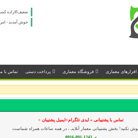
ضعیف‌الاراده کس
خوش آمدید - امروز : شنبه 
افزارهای معماری
فروشگاه معماری
پرداخت دستی
تماس با مـــ
تماس با پشتیبانی » ایدی تلگرام+ایمیل پشتیبان <
ش نکنید! بخش پشتیبانی معمار آنلاینـ ، در همه ساعات همراه شماست
» 0916-891-1243