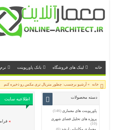
خانه
لینک های فروشگاه
بانک پاورپوینت
نرم 
خانه
»
آرشیو برچسب: چطور متریال تری مکس رو ذخیره کنم
دسته محصولات
اطلاعیه سایت
پاورپوینت های معماری
(146)
پروژه های تحلیل فضای شهری
»
فرامو
(10)
معماری مکانیابی ارشد
(6)