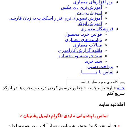
نرم افزارهای معماری
آﻣﻮزش ﺗﺮي دي ﻣﮑﺲ
آموزش رویت
آموزش تصویری نرم افزار اسکچاپ به زبان فارسی
آموزش اتوکد
فروشگاه معماری
قوانین خرید محصول
پایانامه های معماری
مقالات معماری
دانلود گزارش کارآموزی
سبد خرید-تسویه حساب
سبد خرید
پرداخت دستی
تماس با مـــــــــا
خانه
»
آرشیو برچسب: چطور ترسیم کردن درب و پنجره ها در اتوکد
سریع کنم
اطلاعیه سایت
تماس با پشتیبانی » ایدی تلگرام+ایمیل پشتیبان <
»
فراموش نکنید! بخش پشتیبانی معمار آنلاینـ ، در همه ساعات