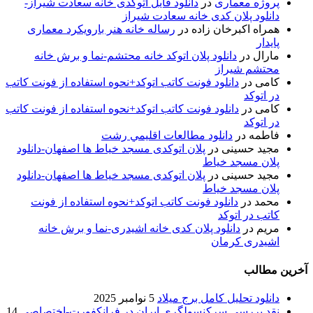
پروژه معماری
در
دانلود فایل اتوکدی خانه سعادت شیراز-
دانلود پلان کدی خانه سعادت شیراز
همراه اکبرخان زاده
در
رساله خانه هنر بارویکرد معماری
پایدار
مارال
در
دانلود پلان اتوکد خانه محتشم-نما و برش خانه
محتشم شیراز
کامی
در
دانلود فونت کاتب اتوکد+نحوه استفاده از فونت کاتب
در اتوکد
کامی
در
دانلود فونت کاتب اتوکد+نحوه استفاده از فونت کاتب
در اتوکد
فاطمه
در
دانلود مطالعات اقليمي رشت
مجید حسینی
در
پلان اتوکدی مسجد خیاط ها اصفهان-دانلود
پلان مسجد خیاط
مجید حسینی
در
پلان اتوکدی مسجد خیاط ها اصفهان-دانلود
پلان مسجد خیاط
محمد
در
دانلود فونت کاتب اتوکد+نحوه استفاده از فونت
کاتب در اتوکد
مریم
در
دانلود پلان کدی خانه اشیدری-نما و برش خانه
اشیدری کرمان
آخرین مطالب
دانلود تحلیل کامل برج میلاد
5 نوامبر 2025
نقد بررسی سرکنسولگری ایران در فرانکفورت-اختصاصی
14