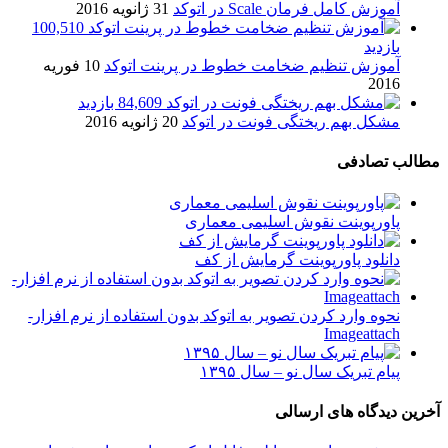
آموزش کامل فرمان Scale در اتوکد
31 ژانویه 2016
100,510
بازدید
آموزش تنظیم ضخامت خطوط در پرینت اتوکد
10 فوریه
2016
84,609 بازدید
مشکل بهم ریختگی فونت در اتوکد
20 ژانویه 2016
مطالب تصادفی
پاورپوینت نقوش اسلیمی معماری
دانلود پاورپوینت گرمایش از کف
نحوه وارد کردن تصویر به اتوکد بدون استفاده از نرم افزار-
Imageattach
پیام تبریک سال نو – سال ۱۳۹۵
آخرین دیدگاه های ارسالی