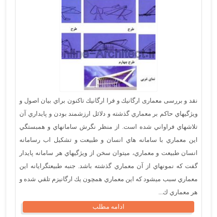
نقد و بررسی معماری ارگانيك و فرا ارگانيك تاكنون براي بيان اصول و
ويژگيهاي حاكم بر معماري گذشته و دلائل ارزشمند بودن و پايداري آن
تلاشهاي فراواني شده است. از منظر نگرش سامانهاي و همبستگي
اين معماري با سامانه هاي انسان و طبيعت و تشكيل اب رسامانه
انسان طبيعت و معماري، ميتوان سخن از ويژگيهاي هر سامانه پايدار
گفت كه نمونهاي از آن معماري گذشته باشد. جنبه طبيعتگرايانه اين
معماري سبب ميشود كه اين معماري همچون يك ارگانيزم تلقي شده و
هر معماري ك...
ادامه مطلب