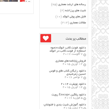
رساله های ارشد معماری
(65)
شیت های پرزانته
(2)
فایل های پولی اتوکد
(10)
مقالات معماری
(212)
مطالب پر بحث
دانلود فونت کاتب اتوکد+نحوه
استفاده از فونت کاتب در اتوکد
7 آگوست 2017
فروش پایانامه های معماری
12 آوریل 2015
دانلود رایگان کتاب طاق و قوس
حسین زمرشیدی
7 نوامبر 2016
دانلود نویفرت ۲۰۱۴
14 آوریل 2015
دانلود پلاگین Enscape رویت
5 فوریه 2016
دانلود آموزش شیت بندی با فتوشاپ
29 ژوئن 2015