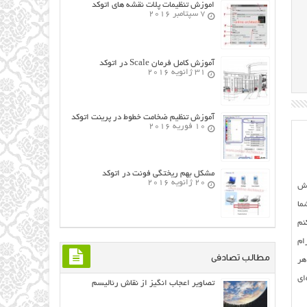
اموزش تنظیمات پلات نقشه های اتوکد
7 سپتامبر 2016
آموزش کامل فرمان Scale در اتوکد
31 ژانویه 2016
آموزش تنظیم ضخامت خطوط در پرینت اتوکد
10 فوریه 2016
مشکل بهم ریختگی فونت در اتوکد
20 ژانویه 2016
زش
ما
نم
ام
مطالب تصادفی
هر
ای
تصاویر اعجاب انگیز از نقاش رئالیسم