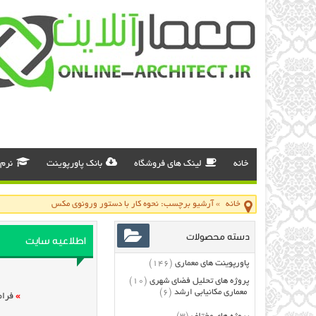
خانه
لینک های فروشگاه
بانک پاورپوینت
نرم 
خانه
»
آرشیو برچسب: نحوه کار با دستور ورونوی مکس
دسته محصولات
اطلاعیه سایت
پاورپوینت های معماری
(146)
پروژه های تحلیل فضای شهری
(10)
معماری مکانیابی ارشد
(6)
»
فرام