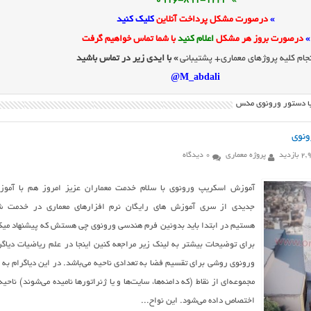
» 0916-891-1243
»
درصورت مشکل پرداخت آنلاین
کلیک کنید
»
درصورت بروز هر مشکل
اعلام کنید
با شما تماس خواهیم گرفت
جام کلیه پروژهای معماری+ پشتیبانی
» با ایدی زیر در تماس باشید
M_abdali@
 با دستور ورونوی مکس
نوی
ازدید
پروژه معماری
0 دیدگاه
آموزش اسکریپ ورونوی با سلام خدمت معماران عزیز امروز هم با آمو
جدیدی از سری آموزش های رایگان نرم افزارهای معماری در خدمت ش
هستیم در ابتدا باید بدونین فرم هندسی ورونوی چی هستش که پیشنهاد میک
برای توضیحات بیشتر به لینک زیر مراجعه کنین اینجا در علم ریاضیات دیاگر
ورونوی روشی برای تقسیم فضا به تعدادی ناحیه می‌باشد. در این دیاگرام به 
مجموعه‌ای از نقاط (که دامنه‌ها، سایت‌ها و یا ژنراتورها نامیده می‌شوند) ناحیه‌
اختصاص داده می‌شود. این نواح...