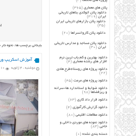
پروژه های مختلف
(3)
پلان های معماری
(365)
دانلود پلان اتوکدی بناهای تاریخی
ایران
(319)
دانلود پلان بازارهای تاریخی ایران
(35)
ان
دانلود پلان کاروانسراها
(20)
دانلود پلان مساجد و مدارس تاریخی
بایگانی برچسب ها: نحوه کار
ایران
(30)
دانلود بهترین و کم یاب ترین نرم
آموزش اسکریپ ورو
افزار های رشته معماری
(4)
دوشنبه ، 4 ژانویه
2,910 ب
دانلود پروژه های روستا+طرح هادی
(22)
دانلود پروژه های مرمت
(45)
دانلود ضوابط و استاندارد ها-سرانه
و ریزفضاها
(98)
دانلود قرار داد کاری
(63)
دانلود گزارش کارآموزی
(4)
دانلود مطالعات اقلیمی
(80)
دانلود نمونه های موردی داخلی و
خاجی
(83)
دسته بندی نشده
(0)