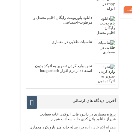
لب
دانلود پاورپوینت رایگان اقلیم معتدل و
مرطوب-اختصاصی
تناسبات طلایی در معماری
نحوه وارد کردن تصویر به اتوکد بدون
استفاده از نرم افزار-Imageattach
آخرین دیدگاه های ارسالی
پروژه معماری
در
دانلود فایل اتوکدی خانه سعادت
شیراز-دانلود پلان کدی خانه سعادت شیراز
همراه اکبرخان زاده
در
رساله خانه هنر بارویکرد معماری
پایدار