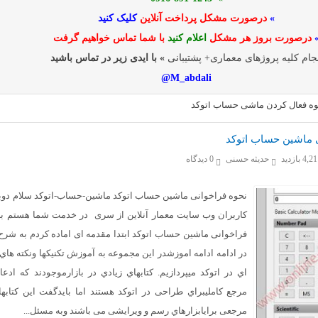
»
درصورت مشکل پرداخت آنلاین
کلیک کنید
درصورت بروز هر مشکل
اعلام کنید
با شما تماس خواهیم گرفت
جام کلیه پروژهای معماری+ پشتیبانی
» با ایدی زیر در تماس باشید
M_abdali@
وه فعال کردن ماشی حساب اتوکد
 ماشین حساب اتوکد
4, بازدید
حدیثه حسنی
0 دیدگاه
نحوه فراخوانی ماشین حساب اتوکد ماشین-حساب-اتوکد سلام دوبا
کاربران وب سایت معمار آنلاین از سری در خدمت شما هستم با
فراخوانی ماشین حساب اتوکد ابتدا مقدمه ای اماده کردم به شرح 
در ادامه ادامه اموزشدر این مجموعه به آموزش تکنیکها ونکته هاي
اي در اتوکد میپردازیم. کتابهاي زیادي در بازارموجودند که ادعا 
مرجع کاملیبراي طراحی در اتوکد هستند اما بایدگفت این کتابه
مرجعی برايابزارهاي رسم و ویرایشی می باشند وبه مسئل...