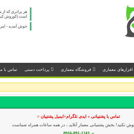
هر برادری که از م
است (کوروش کبی
خوش آمدید - امروز : جمعه
افزارهای معماری
فروشگاه معماری
پرداخت دستی
تماس با مـــ
تماس با پشتیبانی » ایدی تلگرام+ایمیل پشتیبان <
ش نکنید! بخش پشتیبانی معمار آنلاینـ ، در همه ساعات همراه شماست
» 0916-891-1243