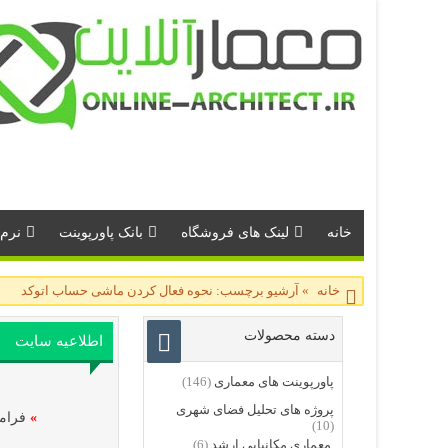
خانه
لینک های فروشگاه
بانک پاورپوینت
نرم 
خانه
»
آرشیو برچسب: نحوه فعال کردن ماشی حساب اتوکد
دسته محصولات
اطلاعیه سایت
پاورپوینت های معماری
(146)
پروژه های تحلیل فضای شهری
»
فرامو
(10)
معماری مکانیابی ارشد
(6)