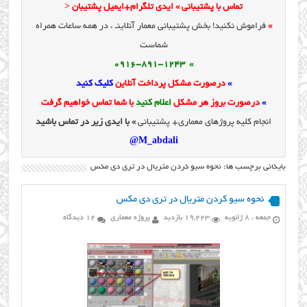
تماس با پشتیبانی » ایدی تلگرام+ایمیل پشتیبان <
»
فراموش نکنید! بخش پشتیبانی معمار آنلاینـ ، در همه ساعات همراه
شماست
» 0916-891-1243
»
درصورت مشکل پرداخت آنلاین
کلیک کنید
»
درصورت بروز هر مشکل
اعلام کنید
با شما تماس خواهیم گرفت
انجام کلیه پروژهای معماری+ پشتیبانی
» با ایدی زیر در تماس باشید
M_abdali@
بایگانی برچسب ها: نحوه سیو کردن متریال در تری دی مکس
نحوه سیو کردن متریال در تری دی مکس
جمعه ، 8 ژانویه
19,223 بازدید
پروژه معماری
12 دیدگاه