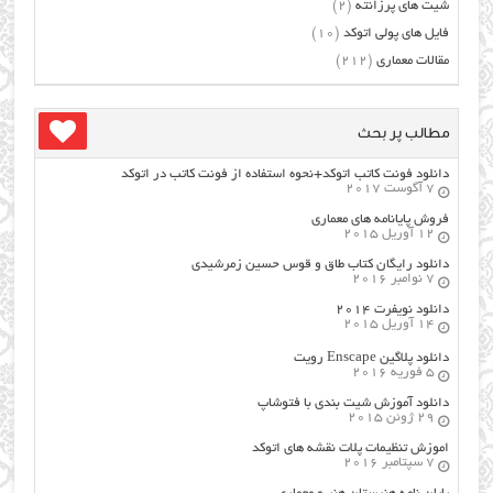
شیت های پرزانته
(2)
فایل های پولی اتوکد
(10)
مقالات معماری
(212)
مطالب پر بحث
دانلود فونت کاتب اتوکد+نحوه استفاده از فونت کاتب در اتوکد
7 آگوست 2017
فروش پایانامه های معماری
12 آوریل 2015
دانلود رایگان کتاب طاق و قوس حسین زمرشیدی
7 نوامبر 2016
دانلود نویفرت ۲۰۱۴
14 آوریل 2015
دانلود پلاگین Enscape رویت
5 فوریه 2016
دانلود آموزش شیت بندی با فتوشاپ
29 ژوئن 2015
اموزش تنظیمات پلات نقشه های اتوکد
7 سپتامبر 2016