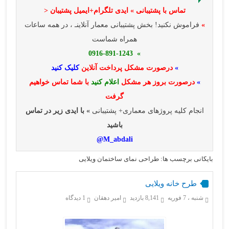
تماس با پشتیبانی » ایدی تلگرام+ایمیل پشتیبان <
»
فراموش نکنید! بخش پشتیبانی معمار آنلاینـ ، در همه ساعات
همراه شماست
» 0916-891-1243
»
درصورت مشکل پرداخت آنلاین
کلیک کنید
»
درصورت بروز هر مشکل
اعلام کنید
با شما تماس خواهیم
گرفت
انجام کلیه پروژهای معماری+ پشتیبانی
» با ایدی زیر در تماس
باشید
M_abdali@
بایگانی برچسب ها: طراحی نمای ساختمان ویلایی
طرح خانه ویلایی
شنبه ، 7 فوریه
8,141 بازدید
امیر دهقان
1 دیدگاه