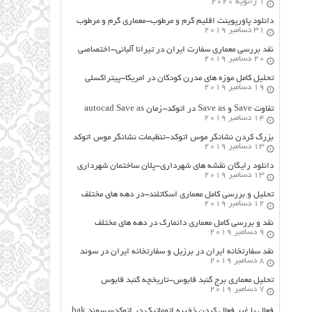
1 ژانویه 2020
دانلود پاورپوینت اقلیم گرم و مرطوب-معماری گرم و مرطوب
31 دسامبر 2019
نقد بررسی معماری سفارت ایران در تیرانا آلبانی-اختصاصی
20 دسامبر 2019
تحلیل کامل موزه های مدرن کودکان در امریکا-پیتراکسلی
19 دسامبر 2019
تفاوت Save و Save as در اتوکد-زمان autocad Save as
14 دسامبر 2019
بزرگ کردن نشانگر موس اتوکد-تنظیمات نشانگر موس اتوکد
13 دسامبر 2019
دانلود رایگان نقشه های شهرداری-پلان ساختمان شهرداری
13 دسامبر 2019
تحلیل و بررسی کامل معماری اسکاتلند-در دهه های مختلف
12 دسامبر 2019
نقد و بررسی کامل معماری دانمارک در دهه های مختلف
9 دسامبر 2019
نقد سفارتخانه ایران در برزیل و سفارتخانه ایران در سوئد
8 دسامبر 2019
تحلیل معماری برج گنبد قابوس-تاریخچه گنبد قابوس
7 دسامبر 2019
فعال یا غیر فعال کردن ذخیره اتوماتیک در اتوکد-پسوند bak