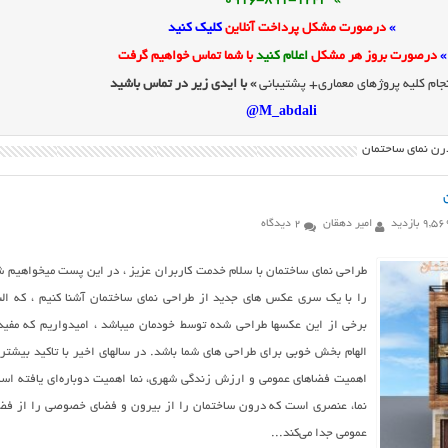
» 0916-891-1243
»
درصورت مشکل پرداخت آنلاین
کلیک کنید
»
درصورت بروز هر مشکل
اعلام کنید
با شما تماس خواهیم گرفت
جام کلیه پروژهای معماری+ پشتیبانی
» با ایدی زیر در تماس باشید
M_abdali@
رن نمای ساختمان
9,5 بازدید
امیر دهقان
2 دیدگاه
طراحی نمای ساختمان با سلام خدمت کاربران عزیز ، در این پست میخواهیم ش
را با یک سری عکس های جدید از طراحی نمای ساختمان آشنا کنیم ، که الب
برخی از این عکسها طراحی شده توسط خودمان میباشد ، امیدواریم که مفید
الهام بخش خوبی برای طراحی های شما باشد. در سالهای اخیر با تاکید بیشتر 
اهميت فضاهاي عمومي و ارزش زندگي شهري، نما اهميت دوباره‌اي يافته اس
نما، عنصري است كه درون ساختمان را از بيرون و فضای خصوصی را از فض
عمومي جدا مي‌كند...