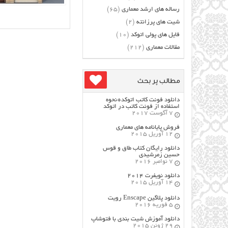
رساله های ارشد معماری
(65)
شیت های پرزانته
(2)
فایل های پولی اتوکد
(10)
مقالات معماری
(212)
مطالب پر بحث
دانلود فونت کاتب اتوکد+نحوه
استفاده از فونت کاتب در اتوکد
7 آگوست 2017
فروش پایانامه های معماری
12 آوریل 2015
دانلود رایگان کتاب طاق و قوس
حسین زمرشیدی
7 نوامبر 2016
دانلود نویفرت ۲۰۱۴
14 آوریل 2015
دانلود پلاگین Enscape رویت
5 فوریه 2016
دانلود آموزش شیت بندی با فتوشاپ
29 ژوئن 2015