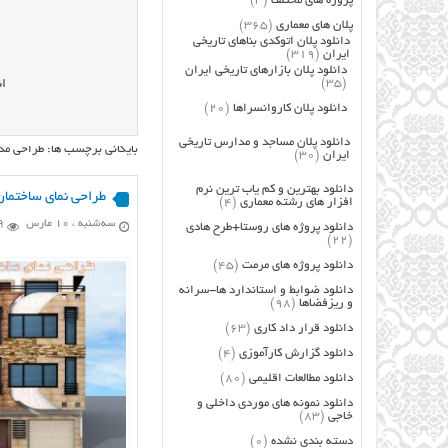
پروژه های مختلف
(3)
پلان های معماری
(365)
دانلود پلان اتوکدی بناهای تاریخی
ایران
(319)
دانلود پلان بازارهای تاریخی ایران
(35)
ان
دانلود پلان کاروانسراها
(20)
دانلود پلان مساجد و مدارس تاریخی
بایگانی برچسب ها: طراحی مد
ایران
(30)
دانلود بهترین و کم یاب ترین نرم
طراحی نمای ساختمان
افزار های رشته معماری
(4)
سه‌شنبه ، 10 مارس
69
دانلود پروژه های روستا+طرح هادی
(22)
دانلود پروژه های مرمت
(45)
دانلود ضوابط و استاندارد ها-سرانه
و ریزفضاها
(98)
دانلود قرار داد کاری
(63)
دانلود گزارش کارآموزی
(4)
دانلود مطالعات اقلیمی
(80)
دانلود نمونه های موردی داخلی و
خاجی
(83)
دسته بندی نشده
(0)