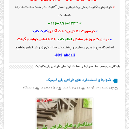
»
فراموش نکنید! بخش پشتیبانی معمار آنلاینـ ، در همه ساعات همراه
شماست
» 0916-891-1243
»
درصورت مشکل پرداخت آنلاین
کلیک کنید
»
درصورت بروز هر مشکل
اعلام کنید
با شما تماس خواهیم گرفت
انجام کلیه پروژهای معماری+ پشتیبانی
» با ایدی زیر در تماس باشید
M_abdali@
بایگانی برچسب ها: ضوابط و استاندارد های طراحی پلی کلینیک
ضوابط و استاندارد های طراحی پلی کلینیک
چهارشنبه ، 17 فوریه
6,762 بازدید
پروژه معماری
2 دیدگاه