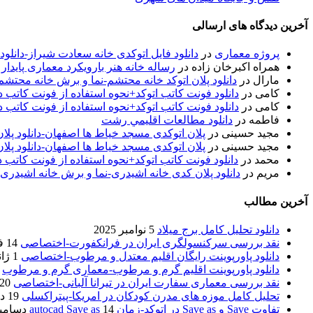
آخرین دیدگاه های ارسالی
پروژه معماری
در
دانلود فایل اتوکدی خانه سعادت شیراز-دانلو
همراه اکبرخان زاده
در
رساله خانه هنر بارویکرد معماری پایدار
مارال
در
دانلود پلان اتوکد خانه محتشم-نما و برش خانه محتشم
کامی
در
دانلود فونت کاتب اتوکد+نحوه استفاده از فونت کاتب در
کامی
در
دانلود فونت کاتب اتوکد+نحوه استفاده از فونت کاتب در
فاطمه
در
دانلود مطالعات اقليمي رشت
مجید حسینی
در
پلان اتوکدی مسجد خیاط ها اصفهان-دانلود پل
مجید حسینی
در
پلان اتوکدی مسجد خیاط ها اصفهان-دانلود پل
محمد
در
دانلود فونت کاتب اتوکد+نحوه استفاده از فونت کاتب د
مریم
در
دانلود پلان کدی خانه اشیدری-نما و برش خانه اشیدری
آخرین مطالب
دانلود تحلیل کامل برج میلاد
5 نوامبر 2025
نقد بررسی سرکنسولگری ایران در فرانکفورت-اختصاصی
14 فوریه 2020
دانلود پاورپوینت رایگان اقلیم معتدل و مرطوب-اختصاصی
1 ژانویه 2020
دانلود پاورپوینت اقلیم گرم و مرطوب-معماری گرم و مرطوب
نقد بررسی معماری سفارت ایران در تیرانا آلبانی-اختصاصی
20 دسامبر 2019
تحلیل کامل موزه های مدرن کودکان در امریکا-پیتراکسلی
19 دسامبر 2019
تفاوت Save و Save as در اتوکد-زمان autocad Save as
14 دسامبر 2019