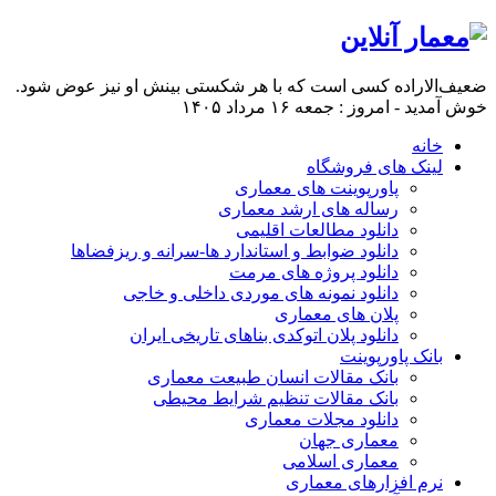
ضعیف‌الاراده کسی است که با هر شکستی بینش او نیز عوض شود.
خوش آمدید - امروز : جمعه ۱۶ مرداد ۱۴۰۵
خانه
لینک های فروشگاه
پاورپوینت های معماری
رساله های ارشد معماری
دانلود مطالعات اقلیمی
دانلود ضوابط و استاندارد ها-سرانه و ریزفضاها
دانلود پروژه های مرمت
دانلود نمونه های موردی داخلی و خاجی
پلان های معماری
دانلود پلان اتوکدی بناهای تاریخی ایران
بانک پاورپوینت
بانک مقالات انسان طبیعت معماری
بانک مقالات تنظیم شرایط محیطی
دانلود مجلات معماری
معماری جهان
معماری اسلامی
نرم افزارهای معماری