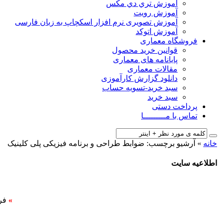
آﻣﻮزش ﺗﺮي دي ﻣﮑﺲ
آموزش رویت
آموزش تصویری نرم افزار اسکچاپ به زبان فارسی
آموزش اتوکد
فروشگاه معماری
قوانین خرید محصول
پایانامه های معماری
مقالات معماری
دانلود گزارش کارآموزی
سبد خرید-تسویه حساب
سبد خرید
پرداخت دستی
تماس با مـــــــــا
خانه
»
آرشیو برچسب: ضوابط طراحی و برنامه فیزیکی پلی کلینیک
اطلاعیه سایت
»
فر