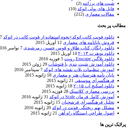
شیت های پرزانته
(2)
فایل های پولی اتوکد
(10)
مقالات معماری
(212)
مطالب پر بحث
دانلود فونت کاتب اتوکد+نحوه استفاده از فونت کاتب در اتوکد
7 آگوست 017
فروش پایانامه های معماری
12 آوریل 2015
دانلود رایگان کتاب طاق و قوس حسین زمرشیدی
7 نوامبر 2016
دانلود نویفرت ۲۰۱۴
14 آوریل 2015
دانلود پلاگین Enscape رویت
5 فوریه 2016
دانلود آموزش شیت بندی با فتوشاپ
29 ژوئن 2015
اموزش تنظیمات پلات نقشه های اتوکد
7 سپتامبر 2016
پایان نامه هنرستان هنر و معماري
18 ژانویه 2015
فرهنگسراي موسيقي
21 ژانویه 2015
دانلود اسکیچ آپ ۲۰۱۵
18 ژانویه 2015
بررسی معماری کلاسیک
28 فوریه 2015
آموزش کامل فرمان Scale در اتوکد
31 ژانویه 2016
تحلیل فرهنگسرای فرشچیان
15 ژانویه 2015
مشکل بهم ریختگی فونت در اتوکد
20 ژانویه 2016
اصول طراحي ایستگاه راه آهن
21 ژانویه 2015
پرلایک ترین ها