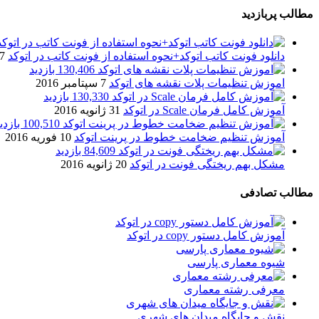
مطالب پربازدید
دانلود فونت کاتب اتوکد+نحوه استفاده از فونت کاتب در اتوکد
7 آگوست 017
130,406 بازدید
اموزش تنظیمات پلات نقشه های اتوکد
7 سپتامبر 2016
130,330 بازدید
آموزش کامل فرمان Scale در اتوکد
31 ژانویه 2016
100,510 بازدید
آموزش تنظیم ضخامت خطوط در پرینت اتوکد
10 فوریه 2016
84,609 بازدید
مشکل بهم ریختگی فونت در اتوکد
20 ژانویه 2016
مطالب تصادفی
آموزش کامل دستور copy در اتوکد
شیوه معماری پارسی
معرفی رشته معماری
نقش و جایگاه میدان های شهری