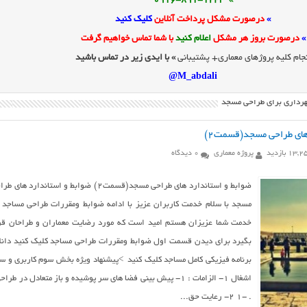
» 0916-891-1243
»
درصورت مشکل پرداخت آنلاین
کلیک کنید
»
درصورت بروز هر مشکل
اعلام کنید
با شما تماس خواهیم گرفت
جام کلیه پروژهای معماری+ پشتیبانی
» با ایدی زیر در تماس باشید
M_abdali@
هرداری برای طراحی مسجد
های طراحی مسجد(قسمت۲)
13 بازدید
پروژه معماری
0 دیدگاه
ضوابط و استاندارد های طراحی مسجد(قسمت۲) ضوابط و استاندارد های 
مسجد با سلام خدمت کاربران عزیز با ادامه ضوابط ومقررات طراحی مساجد 
خدمت شما عزیزان هستم امید است که مورد رضایت معماران و طراحان قر
بگیرد برای دیدن قسمت اول ضوابط ومقررات طراحی مساجد کلیک کنید دانل
برنامه فیزیکی کامل مساجد کلیک کنید >پیشنهاد ویژه بخش سوم کاربری و س
اشغال ١- الزامات : ١- پيش بينی فضا های سر پوشيده و باز متعادل در طراح
. -١ ٢- رعايت حق...