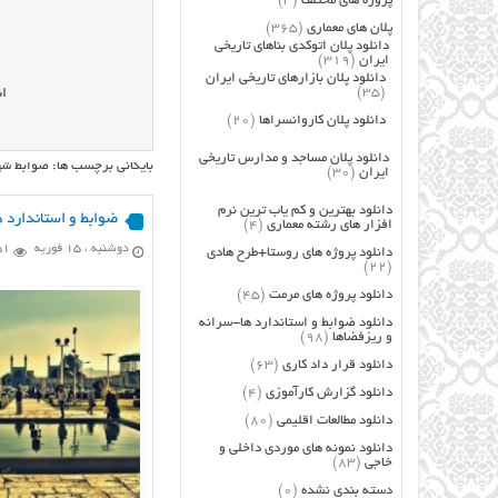
پروژه های مختلف
(3)
پلان های معماری
(365)
دانلود پلان اتوکدی بناهای تاریخی
ایران
(319)
دانلود پلان بازارهای تاریخی ایران
(35)
ان
دانلود پلان کاروانسراها
(20)
دانلود پلان مساجد و مدارس تاریخی
بایگانی برچسب ها: ضوابط ش
ایران
(30)
دانلود بهترین و کم یاب ترین نرم
ضوابط و استاندارد 
افزار های رشته معماری
(4)
دوشنبه ، 15 فوریه
,251
دانلود پروژه های روستا+طرح هادی
(22)
دانلود پروژه های مرمت
(45)
دانلود ضوابط و استاندارد ها-سرانه
و ریزفضاها
(98)
دانلود قرار داد کاری
(63)
دانلود گزارش کارآموزی
(4)
دانلود مطالعات اقلیمی
(80)
دانلود نمونه های موردی داخلی و
خاجی
(83)
دسته بندی نشده
(0)