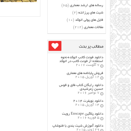
رساله های ارشد معماری
(65)
شیت های پرزانته
(2)
فایل های پولی اتوکد
(10)
مقالات معماری
(212)
مطالب پر بحث
دانلود فونت کاتب اتوکد+نحوه
استفاده از فونت کاتب در اتوکد
7 آگوست 2017
فروش پایانامه های معماری
12 آوریل 2015
دانلود رایگان کتاب طاق و قوس
حسین زمرشیدی
7 نوامبر 2016
دانلود نویفرت ۲۰۱۴
14 آوریل 2015
دانلود پلاگین Enscape رویت
5 فوریه 2016
دانلود آموزش شیت بندی با فتوشاپ
29 ژوئن 2015