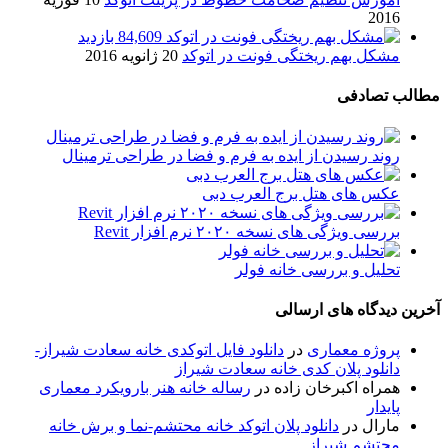
2016
84,609 بازدید
مشکل بهم ریختگی فونت در اتوکد
20 ژانویه 2016
مطالب تصادفی
روند رسیدن از ایده به فرم و فضا در طراحی ترمینال
عکس های هتل برج العرب دبی
بررسی ویژگی های نسخه ۲۰۲۰ نرم افزار Revit
تحلیل و بررسی خانه فولر
آخرین دیدگاه های ارسالی
پروژه معماری
در
دانلود فایل اتوکدی خانه سعادت شیراز-
دانلود پلان کدی خانه سعادت شیراز
همراه اکبرخان زاده
در
رساله خانه هنر بارویکرد معماری
پایدار
مارال
در
دانلود پلان اتوکد خانه محتشم-نما و برش خانه
محتشم شیراز