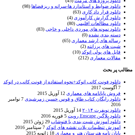
دانلود پروژه های مرمت
(45)
دانلود ضوابط و استاندارد ها-سرانه و ریزفضاها
(98)
دانلود قرار داد کاری
(63)
دانلود گزارش کارآموزی
(4)
دانلود مطالعات اقلیمی
(80)
دانلود نمونه های موردی داخلی و خاجی
(83)
دسته بندی نشده
(0)
رساله های ارشد معماری
(65)
شیت های پرزانته
(2)
فایل های پولی اتوکد
(10)
مقالات معماری
(212)
مطالب پر بحث
دانلود فونت کاتب اتوکد+نحوه استفاده از فونت کاتب در اتوکد
7 آگوست 2017
فروش پایانامه های معماری
12 آوریل 2015
دانلود رایگان کتاب طاق و قوس حسین زمرشیدی
7 نوامبر
2016
دانلود نویفرت ۲۰۱۴
14 آوریل 2015
دانلود پلاگین Enscape رویت
5 فوریه 2016
دانلود آموزش شیت بندی با فتوشاپ
29 ژوئن 2015
اموزش تنظیمات پلات نقشه های اتوکد
7 سپتامبر 2016
پایان نامه هنرستان هنر و معماري
18 ژانویه 2015