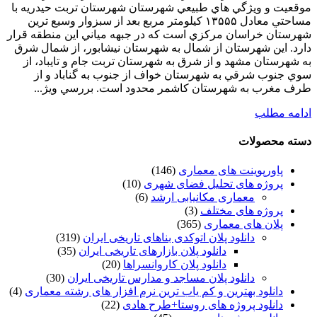
موقعيت و ويژگي هاي طبيعي شهرستان شهرستان تربت حيدريه با
مساحتي معادل ۱۳۵۵۵ كيلومتر مربع بعد از سبزوار وسيع ترين
شهرستان خراسان مركزي است كه در جبهه مياني اين منطقه قرار
دارد. اين شهرستان از شمال به شهرستان نيشابور، از شمال شرق
به شهرستان مشهد و از شرق به شهرستان تربت جام و تايباد، از
سوي جنوب شرقي به شهرستان خواف از جنوب به گناباد و از
طرف مغرب به شهرستان كاشمر محدود است. بررسي ويژ...
ادامه مطلب
دسته محصولات
پاورپوینت های معماری
(146)
پروژه های تحلیل فضای شهری
(10)
معماری مکانیابی ارشد
(6)
پروژه های مختلف
(3)
پلان های معماری
(365)
دانلود پلان اتوکدی بناهای تاریخی ایران
(319)
دانلود پلان بازارهای تاریخی ایران
(35)
دانلود پلان کاروانسراها
(20)
دانلود پلان مساجد و مدارس تاریخی ایران
(30)
دانلود بهترین و کم یاب ترین نرم افزار های رشته معماری
(4)
دانلود پروژه های روستا+طرح هادی
(22)