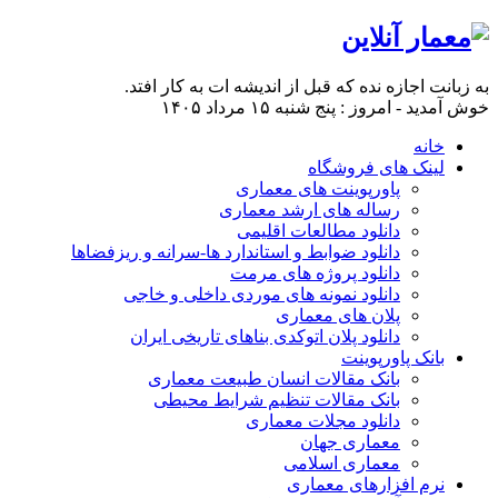
به زبانت اجازه نده که قبل از اندیشه ات به کار افتد.
خوش آمدید - امروز : پنج شنبه ۱۵ مرداد ۱۴۰۵
خانه
لینک های فروشگاه
پاورپوینت های معماری
رساله های ارشد معماری
دانلود مطالعات اقلیمی
دانلود ضوابط و استاندارد ها-سرانه و ریزفضاها
دانلود پروژه های مرمت
دانلود نمونه های موردی داخلی و خاجی
پلان های معماری
دانلود پلان اتوکدی بناهای تاریخی ایران
بانک پاورپوینت
بانک مقالات انسان طبیعت معماری
بانک مقالات تنظیم شرایط محیطی
دانلود مجلات معماری
معماری جهان
معماری اسلامی
نرم افزارهای معماری