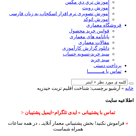
آﻣﻮزش ﺗﺮي دي ﻣﮑﺲ
آموزش رویت
آموزش تصویری نرم افزار اسکچاپ به زبان فارسی
آموزش اتوکد
فروشگاه معماری
قوانین خرید محصول
پایانامه های معماری
مقالات معماری
دانلود گزارش کارآموزی
سبد خرید-تسویه حساب
سبد خرید
پرداخت دستی
تماس با مـــــــــا
خانه
»
آرشیو برچسب: شناخت اقلیم تربت حيدريه
اطلاعیه سایت
تماس با پشتیبانی » ایدی تلگرام+ایمیل پشتیبان <
»
فراموش نکنید! بخش پشتیبانی معمار آنلاینـ ، در همه ساعات
همراه شماست