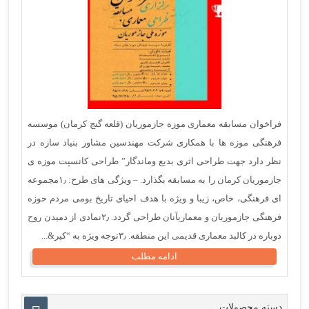
فراخوان مسابقه معماری موزه جازموریان (قلعه گنج کرمان) موسسه
فرهنگی موزه ها با همکاری شرکت مهندسین مشاور بنیاد سازه در
نظر دارد جهت طراحی اثری بدیع وماندگار” طراحی کانسپت موزه ی
جازموریان کرمان را به مسابقه بگذارد. – ویژگی های طرح: ۱٫مجموعه
ای فرهنگی، خاص، زیبا و ویژه با هدف احیای تاریخ بومی مردم حوزه
فرهنگی جازموریان و معماریآنان طراحی گردد. ۲٫نمادی از دمیدن روح
دوباره در کالبد معماری قدیمی این منطقه. ۳٫توجه ویژه به “کپر&...
ادامه مطلب
دسته محصولات