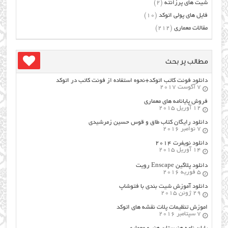
شیت های پرزانته
(2)
فایل های پولی اتوکد
(10)
مقالات معماری
(212)
مطالب پر بحث
دانلود فونت کاتب اتوکد+نحوه استفاده از فونت کاتب در اتوکد
7 آگوست 2017
فروش پایانامه های معماری
12 آوریل 2015
دانلود رایگان کتاب طاق و قوس حسین زمرشیدی
7 نوامبر 2016
دانلود نویفرت ۲۰۱۴
14 آوریل 2015
دانلود پلاگین Enscape رویت
5 فوریه 2016
دانلود آموزش شیت بندی با فتوشاپ
29 ژوئن 2015
اموزش تنظیمات پلات نقشه های اتوکد
7 سپتامبر 2016