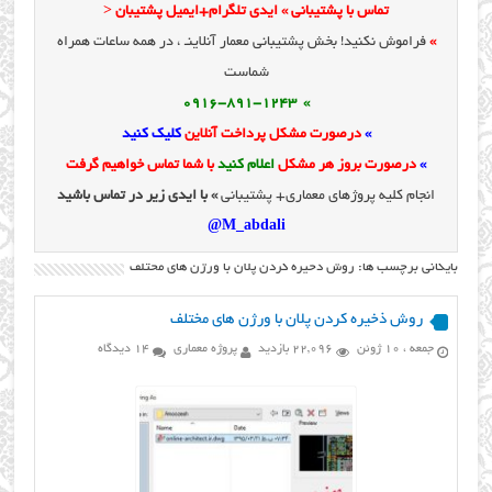
تماس با پشتیبانی » ایدی تلگرام+ایمیل پشتیبان <
»
فراموش نکنید! بخش پشتیبانی معمار آنلاینـ ، در همه ساعات همراه
شماست
» 0916-891-1243
»
درصورت مشکل پرداخت آنلاین
کلیک کنید
»
درصورت بروز هر مشکل
اعلام کنید
با شما تماس خواهیم گرفت
انجام کلیه پروژهای معماری+ پشتیبانی
» با ایدی زیر در تماس باشید
M_abdali@
بایگانی برچسب ها: روش ذخیره کردن پلان با ورژن های مختلف
روش ذخیره کردن پلان با ورژن های مختلف
جمعه ، 10 ژوئن
22,096 بازدید
پروژه معماری
14 دیدگاه