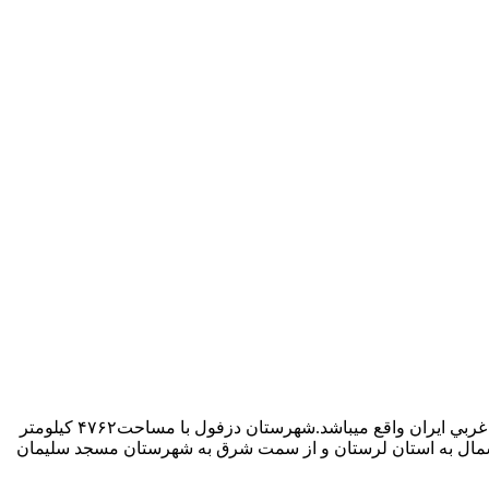
دانلود رایگان مطالعات دزفول دانلود مطالعات اقلیمی دزفول موقعیت جغرافیایی شهر دزفول شهر دزفول جزء استان خوزستان ودر جنوب غربي ايران واقع ميباشد.شهرستان دزفول با مساحت۴۷۶۲ كيلومتر
شمال به استان لرستان و از سمت شرق به شهرستان مسجد سليمان