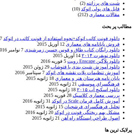
شیت های پرزانته
(2)
فایل های پولی اتوکد
(10)
مقالات معماری
(212)
مطالب پر بحث
دانلود فونت کاتب اتوکد+نحوه استفاده از فونت کاتب در اتوکد
7 آگوست 017
فروش پایانامه های معماری
12 آوریل 2015
دانلود رایگان کتاب طاق و قوس حسین زمرشیدی
7 نوامبر 2016
دانلود نویفرت ۲۰۱۴
14 آوریل 2015
دانلود پلاگین Enscape رویت
5 فوریه 2016
دانلود آموزش شیت بندی با فتوشاپ
29 ژوئن 2015
اموزش تنظیمات پلات نقشه های اتوکد
7 سپتامبر 2016
پایان نامه هنرستان هنر و معماري
18 ژانویه 2015
فرهنگسراي موسيقي
21 ژانویه 2015
دانلود اسکیچ آپ ۲۰۱۵
18 ژانویه 2015
بررسی معماری کلاسیک
28 فوریه 2015
آموزش کامل فرمان Scale در اتوکد
31 ژانویه 2016
تحلیل فرهنگسرای فرشچیان
15 ژانویه 2015
مشکل بهم ریختگی فونت در اتوکد
20 ژانویه 2016
اصول طراحي ایستگاه راه آهن
21 ژانویه 2015
پرلایک ترین ها