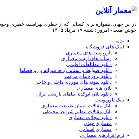
در این جهان، همواره برای كسانی كه از خطری بهراسند، خطری وجود
خوش آمدید - امروز : شنبه ۱۷ مرداد ۱۴۰۵
خانه
لینک های فروشگاه
پاورپوینت های معماری
رساله های ارشد معماری
دانلود مطالعات اقلیمی
دانلود ضوابط و استاندارد ها-سرانه و ریزفضاها
دانلود پروژه های مرمت
دانلود نمونه های موردی داخلی و خاجی
پلان های معماری
دانلود پلان اتوکدی بناهای تاریخی ایران
بانک پاورپوینت
بانک مقالات انسان طبیعت معماری
بانک مقالات تنظیم شرایط محیطی
دانلود مجلات معماری
معماری جهان
معماری اسلامی
نرم افزارهای معماری