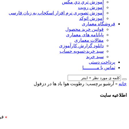
آﻣﻮزش ﺗﺮي دي ﻣﮑﺲ
آموزش رویت
آموزش تصویری نرم افزار اسکچاپ به زبان فارسی
آموزش اتوکد
فروشگاه معماری
قوانین خرید محصول
پایانامه های معماری
مقالات معماری
دانلود گزارش کارآموزی
سبد خرید-تسویه حساب
سبد خرید
پرداخت دستی
تماس با مـــــــــا
خانه
»
آرشیو برچسب: رطوبت هوا باد ها در دزفول
اطلاعیه سایت
»
فر