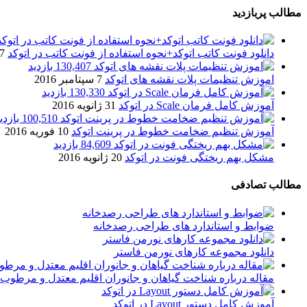
مطالب پربازدید
دانلود فونت کاتب اتوکد+نحوه استفاده از فونت کاتب در اتوکد
7 آگوست 017
130,407 بازدید
اموزش تنظیمات پلات نقشه های اتوکد
7 سپتامبر 2016
130,330 بازدید
آموزش کامل فرمان Scale در اتوکد
31 ژانویه 2016
100,510 بازدید
آموزش تنظیم ضخامت خطوط در پرینت اتوکد
10 فوریه 2016
84,609 بازدید
مشکل بهم ریختگی فونت در اتوکد
20 ژانویه 2016
مطالب تصادفی
ضوابط و استاندارد های طراحی رصدخانه
دانلود مجموعه کارهای نورمن فاستر
مقاله درباره شناخت گیاهان و جانوران اقلیم معتدل و مرطوب
آموزش کامل دستور Layout در اتوکد