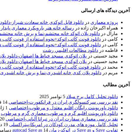
آخرین دیدگاه های ارسالی
پروژه معماری
در
دانلود فایل اتوکدی خانه سعادت شیراز-دانلو
همراه اکبرخان زاده
در
رساله خانه هنر بارویکرد معماری پایدار
مارال
در
دانلود پلان اتوکد خانه محتشم-نما و برش خانه محتشم
کامی
در
دانلود فونت کاتب اتوکد+نحوه استفاده از فونت کاتب در
کامی
در
دانلود فونت کاتب اتوکد+نحوه استفاده از فونت کاتب در
فاطمه
در
دانلود مطالعات اقليمي رشت
مجید حسینی
در
پلان اتوکدی مسجد خیاط ها اصفهان-دانلود پل
مجید حسینی
در
پلان اتوکدی مسجد خیاط ها اصفهان-دانلود پل
محمد
در
دانلود فونت کاتب اتوکد+نحوه استفاده از فونت کاتب د
مریم
در
دانلود پلان کدی خانه اشیدری-نما و برش خانه اشیدری
آخرین مطالب
دانلود تحلیل کامل برج میلاد
5 نوامبر 2025
نقد بررسی سرکنسولگری ایران در فرانکفورت-اختصاصی
14 فوریه 2020
دانلود پاورپوینت رایگان اقلیم معتدل و مرطوب-اختصاصی
1 ژانویه 2020
دانلود پاورپوینت اقلیم گرم و مرطوب-معماری گرم و مرطوب
نقد بررسی معماری سفارت ایران در تیرانا آلبانی-اختصاصی
20 دسامبر 2019
تحلیل کامل موزه های مدرن کودکان در امریکا-پیتراکسلی
19 دسامبر 2019
تفاوت Save و Save as در اتوکد-زمان autocad Save as
14 دسامبر 2019