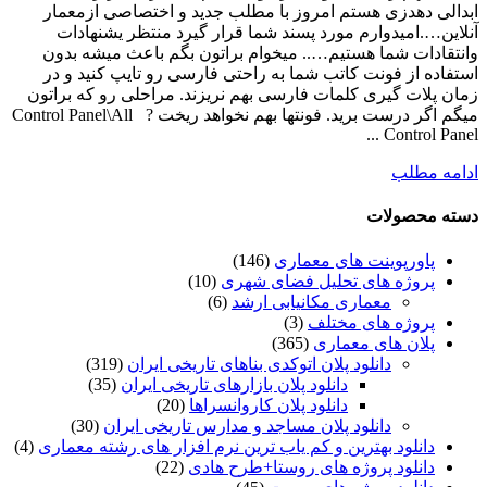
ابدالی دهدزی هستم امروز با مطلب جدید و اختصاصی ازمعمار
آنلاین….امیدوارم مورد پسند شما قرار گیرد منتظر یشنهادات
وانتقادات شما هستیم….. میخوام براتون بگم باعث میشه بدون
استفاده از فونت کاتب شما به راحتی فارسی رو تایپ کنید و در
زمان پلات گیری کلمات فارسی بهم نریزند. مراحلی رو که براتون
میگم اگر درست برید. فونتها بهم نخواهد ریخت ? Control Panel\All
Control Panel ...
ادامه مطلب
دسته محصولات
پاورپوینت های معماری
(146)
پروژه های تحلیل فضای شهری
(10)
معماری مکانیابی ارشد
(6)
پروژه های مختلف
(3)
پلان های معماری
(365)
دانلود پلان اتوکدی بناهای تاریخی ایران
(319)
دانلود پلان بازارهای تاریخی ایران
(35)
دانلود پلان کاروانسراها
(20)
دانلود پلان مساجد و مدارس تاریخی ایران
(30)
دانلود بهترین و کم یاب ترین نرم افزار های رشته معماری
(4)
دانلود پروژه های روستا+طرح هادی
(22)