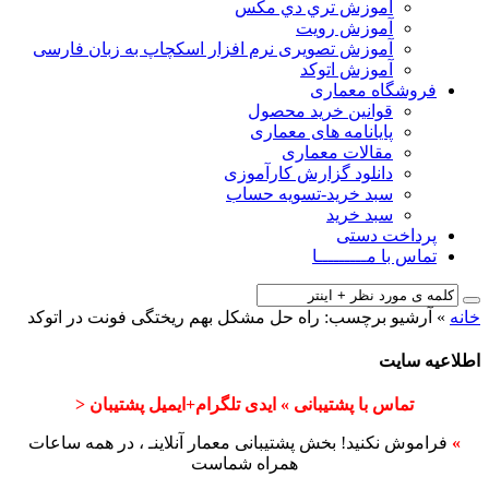
آﻣﻮزش ﺗﺮي دي ﻣﮑﺲ
آموزش رویت
آموزش تصویری نرم افزار اسکچاپ به زبان فارسی
آموزش اتوکد
فروشگاه معماری
قوانین خرید محصول
پایانامه های معماری
مقالات معماری
دانلود گزارش کارآموزی
سبد خرید-تسویه حساب
سبد خرید
پرداخت دستی
تماس با مـــــــــا
خانه
»
آرشیو برچسب: راه حل مشکل بهم ریختگی فونت در اتوکد
اطلاعیه سایت
تماس با پشتیبانی » ایدی تلگرام+ایمیل پشتیبان <
»
فراموش نکنید! بخش پشتیبانی معمار آنلاینـ ، در همه ساعات
همراه شماست