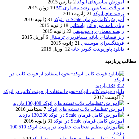
آموزش میانبرهای اتوکد
2 مارس 2015
سوالات اسکیس ارشد معماری ۹۳
19 ژوئن 2015
ترفند های اتوکد
21 ژانویه 2015
آموزش کامل فرمان Scale در اتوکد
31 ژانویه 2016
پایان نامه موزه آثار باستانی
18 ژانویه 2015
رابطه معماری و موسیقی
22 ژانویه 2015
ریز فضاهای پایانه مسافربری ترمینال
6 آوریل 2015
فرهنگسراي موسيقي
21 ژانویه 2015
دانلود پاورپوینت کبوتر خانه
12 آوریل 2015
مطالب پربازدید
183,352 بازدید
دانلود فونت کاتب اتوکد+نحوه استفاده از فونت کاتب در اتوکد
7 آگوست 2017
130,408 بازدید
اموزش تنظیمات پلات نقشه های اتوکد
7 سپتامبر 2016
130,330 بازدید
آموزش کامل فرمان Scale در اتوکد
31 ژانویه 2016
100,510
بازدید
آموزش تنظیم ضخامت خطوط در پرینت اتوکد
10 فوریه