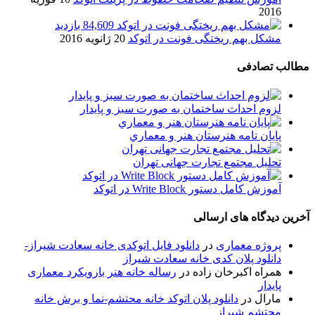
2016
84,609 بازدید
مشکل بهم ریختگی فونت در اتوکد
20 ژانویه 2016
مطالب تصادفی
لزوم احداث ساختمان به صورت سبز و پایدار
پایان نامه هنرستان هنر و معماري
تحلیل مجتمع تجارت جهانی تهران
آموزش کامل دستور Write Block در اتوکد
آخرین دیدگاه های ارسالی
پروژه معماری
در
دانلود فایل اتوکدی خانه سعادت شیراز-
دانلود پلان کدی خانه سعادت شیراز
همراه اکبرخان زاده
در
رساله خانه هنر بارویکرد معماری
پایدار
مارال
در
دانلود پلان اتوکد خانه محتشم-نما و برش خانه
محتشم شیراز