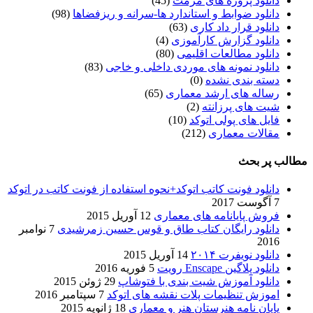
دانلود پروژه های مرمت
(45)
دانلود ضوابط و استاندارد ها-سرانه و ریزفضاها
(98)
دانلود قرار داد کاری
(63)
دانلود گزارش کارآموزی
(4)
دانلود مطالعات اقلیمی
(80)
دانلود نمونه های موردی داخلی و خاجی
(83)
دسته بندی نشده
(0)
رساله های ارشد معماری
(65)
شیت های پرزانته
(2)
فایل های پولی اتوکد
(10)
مقالات معماری
(212)
مطالب پر بحث
دانلود فونت کاتب اتوکد+نحوه استفاده از فونت کاتب در اتوکد
7 آگوست 2017
فروش پایانامه های معماری
12 آوریل 2015
دانلود رایگان کتاب طاق و قوس حسین زمرشیدی
7 نوامبر
2016
دانلود نویفرت ۲۰۱۴
14 آوریل 2015
دانلود پلاگین Enscape رویت
5 فوریه 2016
دانلود آموزش شیت بندی با فتوشاپ
29 ژوئن 2015
اموزش تنظیمات پلات نقشه های اتوکد
7 سپتامبر 2016
پایان نامه هنرستان هنر و معماري
18 ژانویه 2015