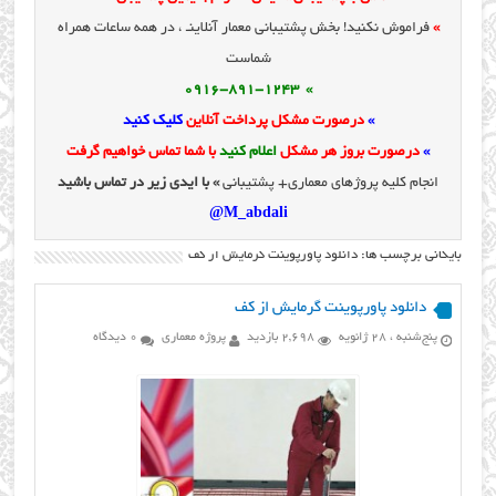
»
فراموش نکنید! بخش پشتیبانی معمار آنلاینـ ، در همه ساعات همراه
شماست
» 0916-891-1243
»
درصورت مشکل پرداخت آنلاین
کلیک کنید
»
درصورت بروز هر مشکل
اعلام کنید
با شما تماس خواهیم گرفت
انجام کلیه پروژهای معماری+ پشتیبانی
» با ایدی زیر در تماس باشید
M_abdali@
بایگانی برچسب ها: دانلود پاورپوینت گرمایش از کف
دانلود پاورپوینت گرمایش از کف
پنج‌شنبه ، 28 ژانویه
2,698 بازدید
پروژه معماری
0 دیدگاه