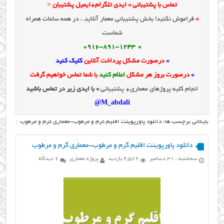
تماس با پشتیبانی » ایدی تلگرام+ایمیل پشتیبان <
»
فراموش نکنید! بخش پشتیبانی معمار آنلاینـ ، در همه ساعات همراه
شماست
» 0916-891-1243
»
درصورت مشکل پرداخت آنلاین
کلیک کنید
»
درصورت بروز هر مشکل
اعلام کنید
با شما تماس خواهیم گرفت
انجام کلیه پروژهای معماری+ پشتیبانی
» با ایدی زیر در تماس باشید
M_abdali@
بایگانی برچسب ها: دانلود پاورپوینت اقلیم گرم و مرطوب-معماری گرم و مرطوب
دانلود پاورپوینت اقلیم گرم و مرطوب-معماری گرم و مرطوب
سه‌شنبه ، 31 دسامبر
4,589 بازدید
پروژه معماری
6 دیدگاه