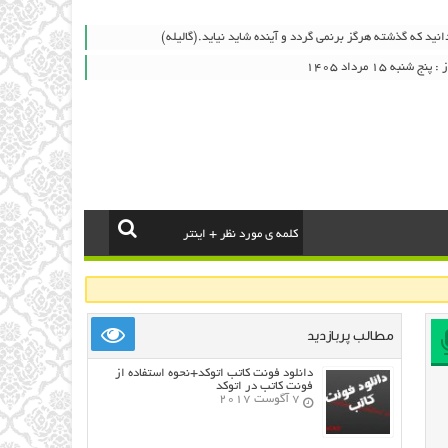
انید که گذشته هرگز برنمی گردد و آینده شاید نیاید.(گالیله)
به ۱۵ مرداد ۱۴۰۵
مطالب پربازدید
دانلود فونت کاتب اتوکد+نحوه استفاده از
فونت کاتب در اتوکد
7 آگوست 2017