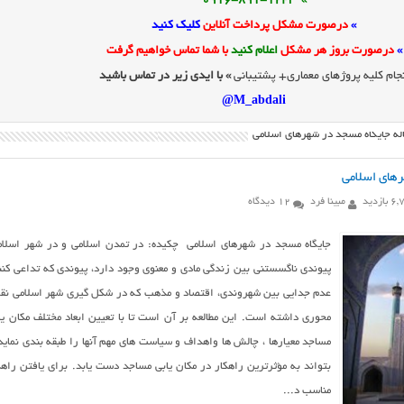
» 0916-891-1243
»
درصورت مشکل پرداخت آنلاین
کلیک کنید
»
درصورت بروز هر مشکل
اعلام کنید
با شما تماس خواهیم گرفت
جام کلیه پروژهای معماری+ پشتیبانی
» با ایدی زیر در تماس باشید
M_abdali@
اله جایگاه مسجد در شهرهای اسلامی
رهای اسلامی
ازدید
مبینا فرد
12 دیدگاه
جایگاه مسجد در شهرهای اسلامی چکیده: در تمدن اسلامی و در شهر اسلام
پیوندی ناگسستنی بین زندگی مادی و معنوی وجود دارد، پیوندی که تداعی كنن
عدم جدایی بین شهروندی، اقتصاد و مذهب که در شکل گیري شهر اسلامی ن
محوري داشته است. این مطالعه بر آن است تا با تعیین ابعاد مختلف مکان یا
مساجد معیارها ، چالش ها واهداف و سیاست هاي مهم آنها را طبقه بندي نماید 
بتواند به مؤثرترین راهکار در مکان یابی مساجد دست یابد. براي یافتن راهک
مناسب د...