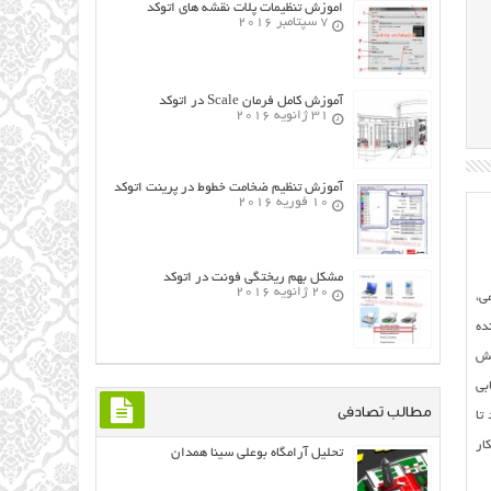
اموزش تنظیمات پلات نقشه های اتوکد
7 سپتامبر 2016
آموزش کامل فرمان Scale در اتوکد
31 ژانویه 2016
آموزش تنظیم ضخامت خطوط در پرینت اتوکد
10 فوریه 2016
مشکل بهم ریختگی فونت در اتوکد
20 ژانویه 2016
ی،
ده
قش
بی
مطالب تصادفی
تا
ار
تحلیل آرامگاه بوعلی سینا همدان