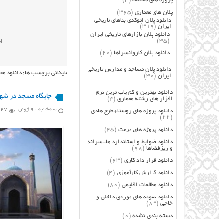
پروژه های مختلف
(3)
پلان های معماری
(365)
دانلود پلان اتوکدی بناهای تاریخی
ایران
(319)
دانلود پلان بازارهای تاریخی ایران
(35)
ان
دانلود پلان کاروانسراها
(20)
دانلود پلان مساجد و مدارس تاریخی
بایگانی برچسب ها: دانلود مق
ایران
(30)
دانلود بهترین و کم یاب ترین نرم
جایگاه مسجد در شه
افزار های رشته معماری
(4)
سه‌شنبه ، 9 ژوئن
6,727 ب
دانلود پروژه های روستا+طرح هادی
(22)
دانلود پروژه های مرمت
(45)
دانلود ضوابط و استاندارد ها-سرانه
و ریزفضاها
(98)
دانلود قرار داد کاری
(63)
دانلود گزارش کارآموزی
(4)
دانلود مطالعات اقلیمی
(80)
دانلود نمونه های موردی داخلی و
خاجی
(83)
دسته بندی نشده
(0)