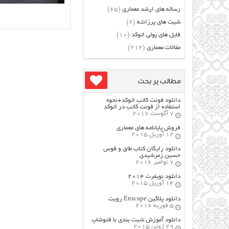
رساله های ارشد معماری
(65)
شیت های پرزانته
(2)
فایل های پولی اتوکد
(10)
مقالات معماری
(212)
مطالب پر بحث
دانلود فونت کاتب اتوکد+نحوه
استفاده از فونت کاتب در اتوکد
7 آگوست 2017
فروش پایانامه های معماری
12 آوریل 2015
دانلود رایگان کتاب طاق و قوس
حسین زمرشیدی
7 نوامبر 2016
دانلود نویفرت ۲۰۱۴
14 آوریل 2015
دانلود پلاگین Enscape رویت
5 فوریه 2016
دانلود آموزش شیت بندی با فتوشاپ
29 ژوئن 2015