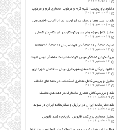
1 ژانویه 2020
دانلود پاورپوینت اقلیم گرم و مرطوب-معماری گرم و مرطوب
31 دسامبر 2019
نقد بررسی معماری سفارت ایران در تیرانا آلبانی-اختصاصی
20 دسامبر 2019
تحلیل کامل موزه های مدرن کودکان در امریکا-پیتراکسلی
19 دسامبر 2019
تفاوت Save و Save as در اتوکد-زمان autocad Save as
14 دسامبر 2019
بزرگ کردن نشانگر موس اتوکد-تنظیمات نشانگر موس اتوکد
13 دسامبر 2019
دانلود رایگان نقشه های شهرداری-پلان ساختمان شهرداری
13 دسامبر 2019
تحلیل و بررسی کامل معماری اسکاتلند-در دهه های مختلف
12 دسامبر 2019
نقد و بررسی کامل معماری دانمارک در دهه های مختلف
9 دسامبر 2019
نقد سفارتخانه ایران در برزیل و سفارتخانه ایران در سوئد
8 دسامبر 2019
تحلیل معماری برج گنبد قابوس-تاریخچه گنبد قابوس
7 دسامبر 2019
فعال یا غیر فعال کردن ذخیره اتوماتیک در اتوکد-پسوند bak