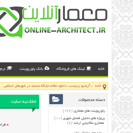
خانه
لینک های فروشگاه
بانک پاورپوینت
نرم 
خانه
»
آرشیو برچسب: دانلود مقاله جایگاه مسجد در شهرهای اسلامی
دسته محصولات
اطلاعیه سایت
پاورپوینت های معماری
(146)
پروژه های تحلیل فضای شهری
(10)
معماری مکانیابی ارشد
(6)
»
فرام