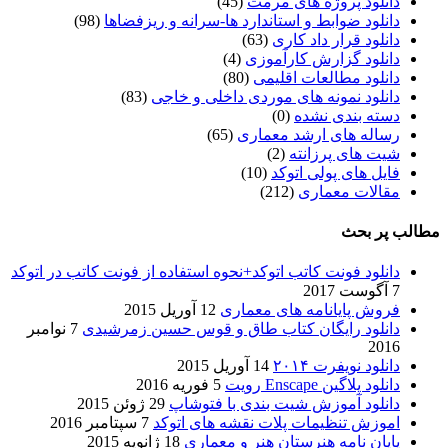
دانلود پروژه های مرمت
(45)
دانلود ضوابط و استاندارد ها-سرانه و ریزفضاها
(98)
دانلود قرار داد کاری
(63)
دانلود گزارش کارآموزی
(4)
دانلود مطالعات اقلیمی
(80)
دانلود نمونه های موردی داخلی و خاجی
(83)
دسته بندی نشده
(0)
رساله های ارشد معماری
(65)
شیت های پرزانته
(2)
فایل های پولی اتوکد
(10)
مقالات معماری
(212)
مطالب پر بحث
دانلود فونت کاتب اتوکد+نحوه استفاده از فونت کاتب در اتوکد
7 آگوست 2017
فروش پایانامه های معماری
12 آوریل 2015
دانلود رایگان کتاب طاق و قوس حسین زمرشیدی
7 نوامبر
2016
دانلود نویفرت ۲۰۱۴
14 آوریل 2015
دانلود پلاگین Enscape رویت
5 فوریه 2016
دانلود آموزش شیت بندی با فتوشاپ
29 ژوئن 2015
اموزش تنظیمات پلات نقشه های اتوکد
7 سپتامبر 2016
پایان نامه هنرستان هنر و معماري
18 ژانویه 2015