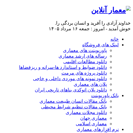
خداوند آزادی را آفرید و انسان بردگی را.
خوش آمدید - امروز : جمعه ۱۶ مرداد ۱۴۰۵
خانه
لینک های فروشگاه
پاورپوینت های معماری
رساله های ارشد معماری
دانلود مطالعات اقلیمی
دانلود ضوابط و استاندارد ها-سرانه و ریزفضاها
دانلود پروژه های مرمت
دانلود نمونه های موردی داخلی و خاجی
پلان های معماری
دانلود پلان اتوکدی بناهای تاریخی ایران
بانک پاورپوینت
بانک مقالات انسان طبیعت معماری
بانک مقالات تنظیم شرایط محیطی
دانلود مجلات معماری
معماری جهان
معماری اسلامی
نرم افزارهای معماری