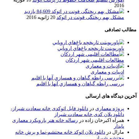
2016
84,609 بازدید
مشکل بهم ریختگی فونت در اتوکد
20 ژانویه 2016
مطالب تصادفی
پاورپوینت تاريخچه باغ‌هاي اروپايي
مطالعات اقلیمی شهر اردکان
ادبیات و معماری
بررسی رابطه گياهان و همسازي آنها با اقليم
آخرین دیدگاه های ارسالی
پروژه معماری
در
دانلود فایل اتوکدی خانه سعادت شیراز-
دانلود پلان کدی خانه سعادت شیراز
همراه اکبرخان زاده
در
رساله خانه هنر بارویکرد معماری
پایدار
مارال
در
دانلود پلان اتوکد خانه محتشم-نما و برش خانه
محتشم شیراز