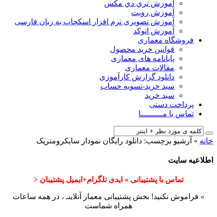
آﻣﻮزش ﺗﺮي دي ﻣﮑﺲ
آموزش رویت
آموزش تصویری نرم افزار اسکچاپ به زبان فارسی
آموزش اتوکد
فروشگاه معماری
قوانین خرید محصول
پایانامه های معماری
مقالات معماری
دانلود گزارش کارآموزی
سبد خرید-تسویه حساب
سبد خرید
پرداخت دستی
تماس با مـــــــــا
خانه
»
آرشیو برچسب: دانلود رایگان نمودار سایکرومتریک
اطلاعیه سایت
تماس با پشتیبانی » ایدی تلگرام+ایمیل پشتیبان <
»
فراموش نکنید! بخش پشتیبانی معمار آنلاینـ ، در همه ساعات
همراه شماست