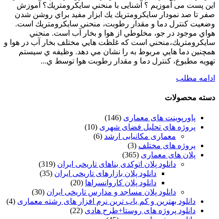
این پست می آموزیم ؟ آشنایی با منحني سايكرومتريك؟ آموزش
صفر تا صد نمودار سايكرومتريك یك ابزار مفيد براي روشن شدن
وضعيت كنترل دما و مقدار رطوبت، منحني سايكرومتريك است.
هواي موجود در جو، مخلوطي از هوا و بخار آب است. منحني
سايكرومتريك،منحني است كه غلظت هايي مختلف بخار آب در هوا و
همچنين دما هايي مربوط به را نشان مي دهد. وظيفه ي سيستم
تهويه مطبوع، كنترل دما و مقدار رطوبت هوا توسط ي...
ادامه مطلب
دسته محصولات
پاورپوینت های معماری
(146)
پروژه های تحلیل فضای شهری
(10)
معماری مکانیابی ارشد
(6)
پروژه های مختلف
(3)
پلان های معماری
(365)
دانلود پلان اتوکدی بناهای تاریخی ایران
(319)
دانلود پلان بازارهای تاریخی ایران
(35)
دانلود پلان کاروانسراها
(20)
دانلود پلان مساجد و مدارس تاریخی ایران
(30)
دانلود بهترین و کم یاب ترین نرم افزار های رشته معماری
(4)
دانلود پروژه های روستا+طرح هادی
(22)