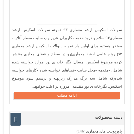
سوالات اسکیس ارشد معماری ۹۳ نمونه سوالات اسکیس ارشد
معماری۹۳ سلام و درود خدمت کاربران عزیز وب سایت معمار آنلاینـ،
مفتخر هستیم برای اولین بار نمونه سوالات اسکیس ارشد معماری
۹۳(پروژه علمی ارشد معماری)رو در سطح و فضای مجازی منتشر
کرده موضوع اسکیس امسال: نگار خانه ی نور موارد خواسته شده
شامل: -مقدمه -محل سایت -فضاهای خواسته شده -کارهای خواسته
شده(که شامل سه برگ مدارک زیرتهیه و ترسیم شود موضوع
اسکیس: نگارخانه ی نور مقدمه: امروزه در اغلب جوامع...
ادامه مطلب
دسته محصولات
پاورپوینت های معماری
(146)