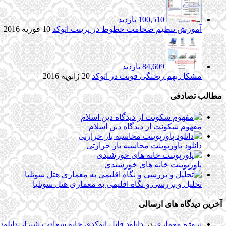
100,510 بازدید
آموزش تنظیم ضخامت خطوط در پرینت اتوکد
10 فوریه 2016
84,609 بازدید
مشکل بهم ریختگی فونت در اتوکد
20 ژانویه 2016
مطالب تصادفی
مفهوم سکونت از دیدگاه دین اسلام
دانلود پاورپوینت محاسبه بار حرارتی
پاورپوینت خانه های خورشیدی
تحلیل و بررسی و نگاه اقلیمی به معماری هتل سوتلیا
آخرین دیدگاه های ارسالی
پروژه معماری
در
دانلود فایل اتوکدی خانه سعادت شیراز-دانلو