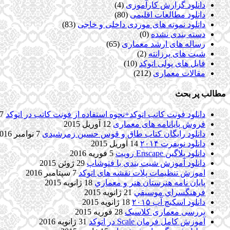
دانلود گزارش کارآموزی
(4)
دانلود مطالعات اقلیمی
(80)
دانلود نمونه های موردی داخلی و خاجی
(83)
دسته بندی نشده
(0)
رساله های ارشد معماری
(65)
شیت های پرزانته
(2)
فایل های پولی اتوکد
(10)
مقالات معماری
(212)
مطالب پر بحث
دانلود فونت کاتب اتوکد+نحوه استفاده از فونت کاتب در اتوکد
7 آگوست 017
فروش پایانامه های معماری
12 آوریل 2015
دانلود رایگان کتاب طاق و قوس حسین زمرشیدی
7 نوامبر 2016
دانلود نویفرت ۲۰۱۴
14 آوریل 2015
دانلود پلاگین Enscape رویت
5 فوریه 2016
دانلود آموزش شیت بندی با فتوشاپ
29 ژوئن 2015
اموزش تنظیمات پلات نقشه های اتوکد
7 سپتامبر 2016
پایان نامه هنرستان هنر و معماري
18 ژانویه 2015
فرهنگسراي موسيقي
21 ژانویه 2015
دانلود اسکیچ آپ ۲۰۱۵
18 ژانویه 2015
بررسی معماری کلاسیک
28 فوریه 2015
آموزش کامل فرمان Scale در اتوکد
31 ژانویه 2016