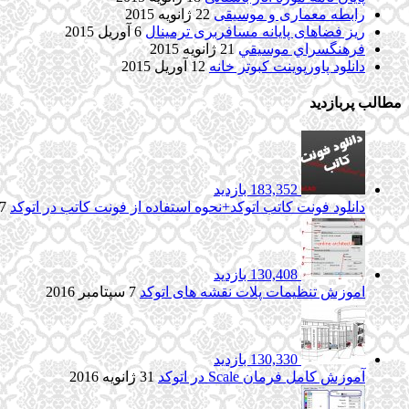
رابطه معماری و موسیقی
22 ژانویه 2015
ریز فضاهای پایانه مسافربری ترمینال
6 آوریل 2015
فرهنگسراي موسيقي
21 ژانویه 2015
دانلود پاورپوینت کبوتر خانه
12 آوریل 2015
مطالب پربازدید
183,352 بازدید
دانلود فونت کاتب اتوکد+نحوه استفاده از فونت کاتب در اتوکد
7 آگوست 017
130,408 بازدید
اموزش تنظیمات پلات نقشه های اتوکد
7 سپتامبر 2016
130,330 بازدید
آموزش کامل فرمان Scale در اتوکد
31 ژانویه 2016