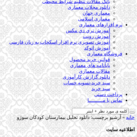
بانک مقالات تنظیم شرایط محیطی
دانلود مجلات معماری
معماری جهان
معماری اسلامی
نرم افزارهای معماری
آﻣﻮزش ﺗﺮي دي ﻣﮑﺲ
آموزش رویت
آموزش تصویری نرم افزار اسکچاپ به زبان فارسی
آموزش اتوکد
فروشگاه معماری
قوانین خرید محصول
پایانامه های معماری
مقالات معماری
دانلود گزارش کارآموزی
سبد خرید-تسویه حساب
سبد خرید
پرداخت دستی
تماس با مـــــــــا
خانه
»
آرشیو برچسب: دانلود تحلیل بیمارستان کودکان سوژو
اطلاعیه سایت