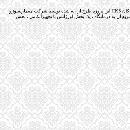
تحلیل بیمارستان کودکان سوژو بیمارستان-کودکان-سوژو HKS سوژو، چین/ شرکت معماری در مسابقه ی طراحی ساختمان بیمارستان کودکان HKS این پروژه طرح اراٸه شده توسط شرکت معماریسوژو
 ریزی فیزیکی این طرح ، شامل بیمارستانی ۶۰۰ تختخوابه ، با مساحت بیش از۹۴۸۰۰ متر مربع است که بیش از ۷۰۰۰ متر مربع آن به درمانگاه ، یک بخش اورژانس با تجهیزاتکامل ، بخش