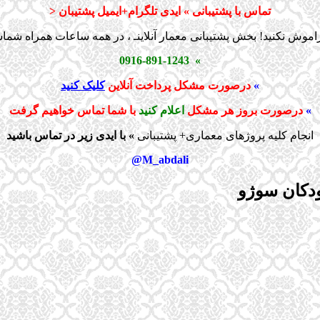
تماس با پشتیبانی » ایدی تلگرام+ایمیل پشتیبان <
اموش نکنید! بخش پشتیبانی معمار آنلاینـ ، در همه ساعات همراه شم
» 0916-891-1243
»
درصورت مشکل پرداخت آنلاین
کلیک کنید
»
درصورت بروز هر مشکل
اعلام کنید
با شما تماس خواهیم گرفت
انجام کلیه پروژهای معماری+ پشتیبانی
» با ایدی زیر در تماس باشید
M_abdali@
ودکان سوژو