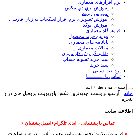
نرم افزارهای معماری
آﻣﻮزش ﺗﺮي دي ﻣﮑﺲ
آموزش رویت
آموزش تصویری نرم افزار اسکچاپ به زبان فارسی
آموزش اتوکد
فروشگاه معماری
قوانین خرید محصول
پایانامه های معماری
مقالات معماری
دانلود گزارش کارآموزی
سبد خرید-تسویه حساب
سبد خرید
پرداخت دستی
تماس با مـــــــــا
خانه
»
آرشیو برچسب: جدیدترین عکس پاورپوینت پروفیل های در و
پنجره
اطلاعیه سایت
تماس با پشتیبانی » ایدی تلگرام+ایمیل پشتیبان <
»
فراموش نکنید! بخش پشتیبانی معمار آنلاینـ ، در همه ساعات