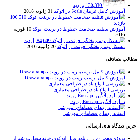
130,330 بازدید
آموزش کامل فرمان Scale در اتوکد
31 ژانویه 2016
100,510
بازدید
آموزش تنظیم ضخامت خطوط در پرینت اتوکد
10 فوریه
2016
84,609 بازدید
مشکل بهم ریختگی فونت در اتوکد
20 ژانویه 2016
مطالب تصادفی
آموزش کامل ترسیم رمپ در رویت- Draw a ramp
بررسی انواع باد در طراحی معماری
دانلود پلاگین Enscape رویت
استانداردهای فضاهای آموزشی
آخرین دیدگاه های ارسالی
پروژه معماری
در
دانلود فایل اتوکدی خانه سعادت شیراز-