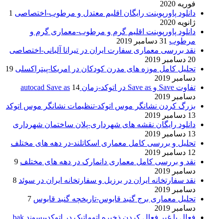
فوریه 2020
دانلود پاورپوینت رایگان اقلیم معتدل و مرطوب-اختصاصی
1
ژانویه 2020
دانلود پاورپوینت اقلیم گرم و مرطوب-معماری گرم و
مرطوب
31 دسامبر 2019
نقد بررسی معماری سفارت ایران در تیرانا آلبانی-اختصاصی
20 دسامبر 2019
تحلیل کامل موزه های مدرن کودکان در امریکا-پیتراکسلی
19
دسامبر 2019
تفاوت Save و Save as در اتوکد-زمان autocad Save as
14
دسامبر 2019
بزرگ کردن نشانگر موس اتوکد-تنظیمات نشانگر موس اتوکد
13 دسامبر 2019
دانلود رایگان نقشه های شهرداری-پلان ساختمان شهرداری
13 دسامبر 2019
تحلیل و بررسی کامل معماری اسکاتلند-در دهه های مختلف
12 دسامبر 2019
نقد و بررسی کامل معماری دانمارک در دهه های مختلف
9
دسامبر 2019
نقد سفارتخانه ایران در برزیل و سفارتخانه ایران در سوئد
8
دسامبر 2019
تحلیل معماری برج گنبد قابوس-تاریخچه گنبد قابوس
7
دسامبر 2019
فعال یا غیر فعال کردن ذخیره اتوماتیک در اتوکد-پسوند bak