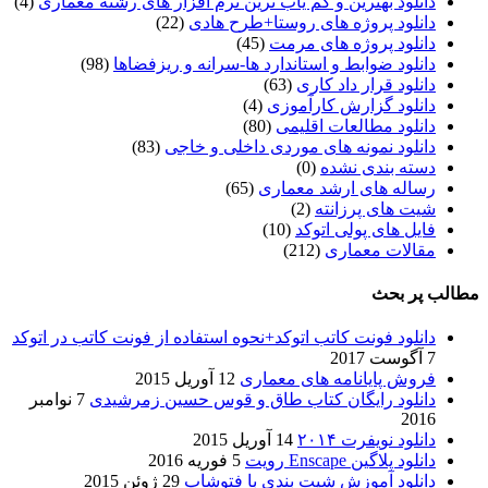
دانلود بهترین و کم یاب ترین نرم افزار های رشته معماری
(4)
دانلود پروژه های روستا+طرح هادی
(22)
دانلود پروژه های مرمت
(45)
دانلود ضوابط و استاندارد ها-سرانه و ریزفضاها
(98)
دانلود قرار داد کاری
(63)
دانلود گزارش کارآموزی
(4)
دانلود مطالعات اقلیمی
(80)
دانلود نمونه های موردی داخلی و خاجی
(83)
دسته بندی نشده
(0)
رساله های ارشد معماری
(65)
شیت های پرزانته
(2)
فایل های پولی اتوکد
(10)
مقالات معماری
(212)
مطالب پر بحث
دانلود فونت کاتب اتوکد+نحوه استفاده از فونت کاتب در اتوکد
7 آگوست 2017
فروش پایانامه های معماری
12 آوریل 2015
دانلود رایگان کتاب طاق و قوس حسین زمرشیدی
7 نوامبر
2016
دانلود نویفرت ۲۰۱۴
14 آوریل 2015
دانلود پلاگین Enscape رویت
5 فوریه 2016
دانلود آموزش شیت بندی با فتوشاپ
29 ژوئن 2015